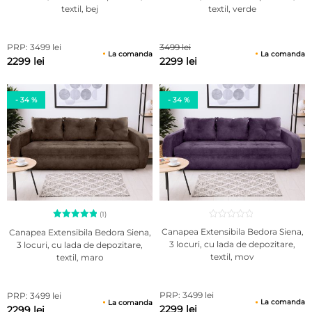
textil, bej
textil, verde
PRP: 3499 lei
3499 lei
La comanda
La comanda
2299 lei
2299 lei
- 34 %
- 34 %
(1)
Evaluat la
Canapea Extensibila Bedora Siena,
Canapea Extensibila Bedora Siena,
5.00
3 locuri, cu lada de depozitare,
3 locuri, cu lada de depozitare,
din 5 pe
textil, mov
textil, maro
baza unei
singure
evaluări
PRP: 3499 lei
PRP: 3499 lei
La comanda
La comanda
2299 lei
2299 lei