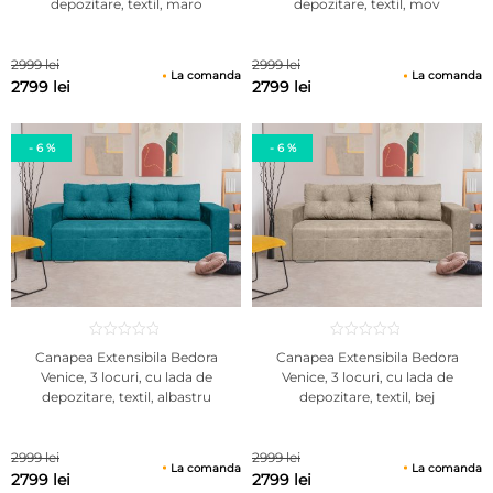
depozitare, textil, maro
depozitare, textil, mov
2999 lei
2999 lei
La comanda
La comanda
2799 lei
2799 lei
- 6 %
- 6 %
Canapea Extensibila Bedora
Canapea Extensibila Bedora
Venice, 3 locuri, cu lada de
Venice, 3 locuri, cu lada de
depozitare, textil, albastru
depozitare, textil, bej
2999 lei
2999 lei
La comanda
La comanda
2799 lei
2799 lei