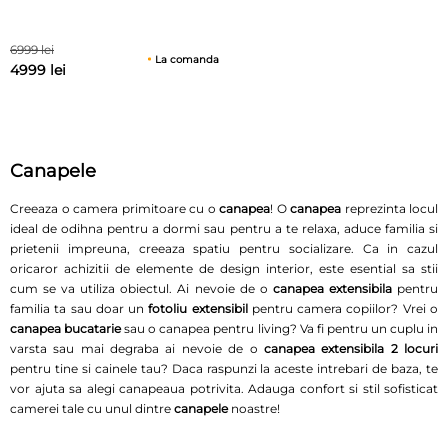
6999 lei
La comanda
4999 lei
Canapele
Creeaza o camera primitoare cu o
canapea
! O
canapea
reprezinta locul
ideal de odihna pentru a dormi sau pentru a te relaxa, aduce familia si
prietenii impreuna, creeaza spatiu pentru socializare. Ca in cazul
oricaror achizitii de elemente de design interior, este esential sa stii
cum se va utiliza obiectul. Ai nevoie de o
canapea extensibila
pentru
familia ta sau doar un
fotoliu extensibil
pentru camera copiilor? Vrei o
canapea
bucatarie
sau o canapea pentru living? Va fi pentru un cuplu in
varsta sau mai degraba ai nevoie de o
canapea extensibila 2 locuri
pentru tine si cainele tau? Daca raspunzi la aceste intrebari de baza, te
vor ajuta sa alegi canapeaua potrivita. Adauga confort si stil sofisticat
camerei tale cu unul dintre
canapele
noastre!