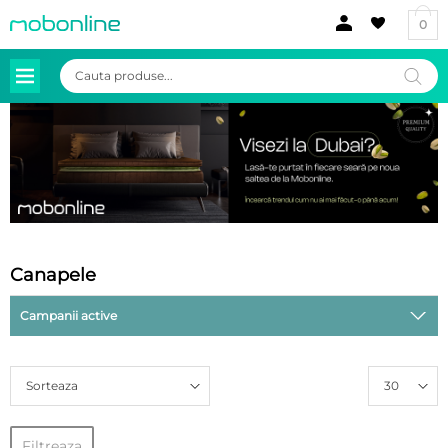
0
Products
search
Canapele
Campanii active
Sorteaza
30
Filtreaza