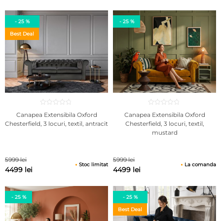
- 25 %
- 25 %
Best Deal
Canapea Extensibila Oxford
Canapea Extensibila Oxford
Chesterfield, 3 locuri, textil, antracit
Chesterfield, 3 locuri, textil,
mustard
5999 lei
5999 lei
Stoc limitat
La comanda
4499 lei
4499 lei
- 25 %
- 25 %
Best Deal