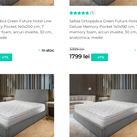
(3)
Evaluat la
3
dica Green Future Hotel Line
Saltea Ortopedica Green Future Hote
5.00
y Pocket 140x200 cm, 7
Deluxe Memory Pocket 140x190 cm, 
din 5 pe
oam, arcuri invelite, 30 cm,
memory foam, arcuri invelite, 30 cm
baza a
evaluări
edie
anatomica, medie
de la
clienți
3399 lei
In stoc
1799 lei
- 47%
- 47%