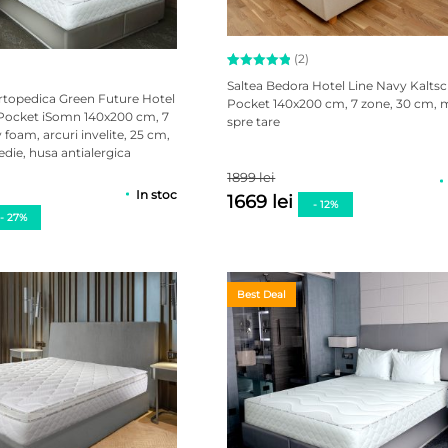
(2)
Evaluat la
2
Saltea Bedora Hotel Line Navy Kalt
5.00
rtopedica Green Future Hotel
Pocket 140x200 cm, 7 zone, 30 cm, 
din 5 pe
Pocket iSomn 140x200 cm, 7
spre tare
baza a
oam, arcuri invelite, 25 cm,
evaluări
de la
die, husa antialergica
clienți
1899 lei
In stoc
1669 lei
- 12%
- 27%
Best Deal