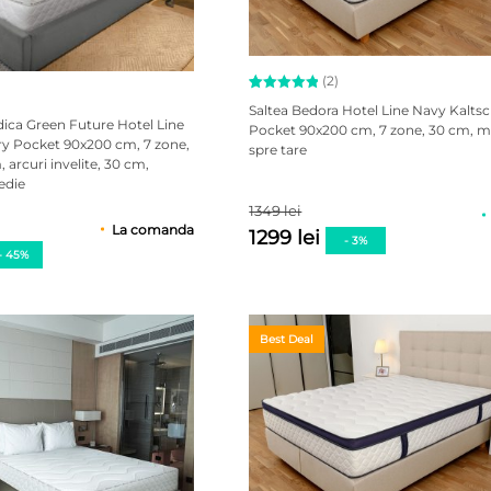
(2)
Evaluat la
2
Saltea Bedora Hotel Line Navy Kalt
5.00
dica Green Future Hotel Line
Pocket 90x200 cm, 7 zone, 30 cm, m
din 5 pe
y Pocket 90x200 cm, 7 zone,
spre tare
baza a
arcuri invelite, 30 cm,
evaluări
de la
edie
clienți
1349 lei
La comanda
1299 lei
- 3%
- 45%
Best Deal