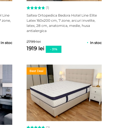
(1)
Evaluat la
l Line
Saltea Ortopedica Bedora Hotel Line Elite
5.00
 zone,
Latex 160x200 cm, 7 zone, arcuri invelite,
din 5 pe
,
latex, 28 cm, anatomica, medie, husa
baza unei
singure
antialergica
evaluări
2799 lei
In stoc
In stoc
1919 lei
- 31%
Best Deal
(2)