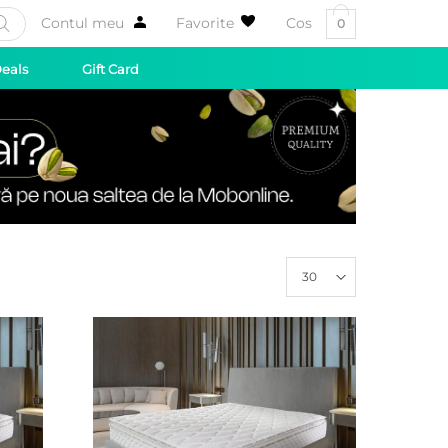
Contul meu
Favorite
Cos
0
Deals
Gift Card
30