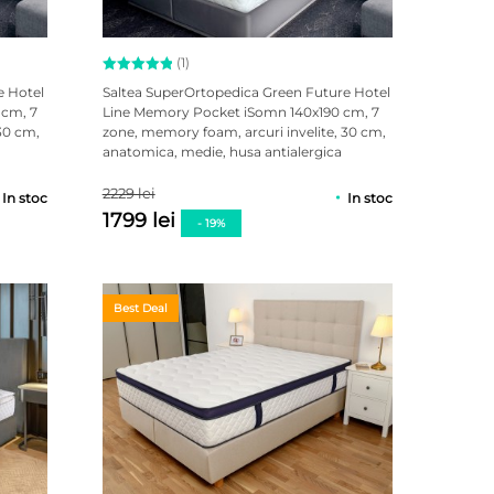
(1)
Evaluat la
e Hotel
Saltea SuperOrtopedica Green Future Hotel
5.00
 cm, 7
Line Memory Pocket iSomn 140x190 cm, 7
din 5 pe
30 cm,
zone, memory foam, arcuri invelite, 30 cm,
baza unei
singure
anatomica, medie, husa antialergica
evaluări
2229 lei
In stoc
In stoc
1799 lei
- 19%
Best Deal