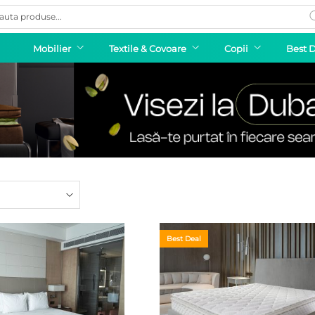
ducts
rch
Mobilier
Textile & Covoare
Copii
Best 
Best Deal