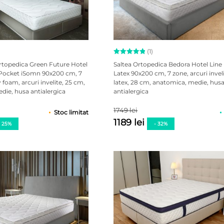
(1)
Evaluat la
rtopedica Green Future Hotel
Saltea Ortopedica Bedora Hotel Line 
5.00
Pocket iSomn 90x200 cm, 7
Latex 90x200 cm, 7 zone, arcuri inveli
din 5 pe
oam, arcuri invelite, 25 cm,
latex, 28 cm, anatomica, medie, hus
baza unei
singure
die, husa antialergica
antialergica
evaluări
1749 lei
Stoc limitat
1189 lei
- 25%
- 32%