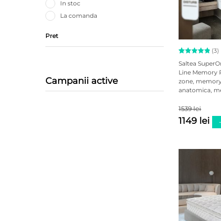
In stoc
La comanda
Pret
(3)
Evaluat la
3
Saltea SuperO
5.00
Line Memory 
din 5 pe
Campanii active
zone, memory f
baza a
evaluări
anatomica, me
de la
clienți
1539 lei
1149 lei