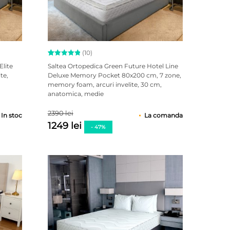
(10)
Evaluat la
10
Elite
Saltea Ortopedica Green Future Hotel Line
5.00
te,
Deluxe Memory Pocket 80x200 cm, 7 zone,
din 5 pe
a
memory foam, arcuri invelite, 30 cm,
baza a
evaluări
anatomica, medie
de la
clienți
2390 lei
In stoc
La comanda
1249 lei
- 47%