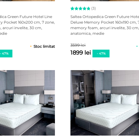
(3)
Evaluat la
3
dica Green Future Hotel Line
Saltea Ortopedica Green Future Hote
5.00
 Pocket 160x200 cm, 7 zone,
Deluxe Memory Pocket 160x190 cm, 7
din 5 pe
arcuri invelite, 30 cm,
memory foam, arcuri invelite, 30 cm
baza a
evaluări
edie
anatomica, medie
de la
clienți
3599 lei
Stoc limitat
1899 lei
- 47%
- 47%