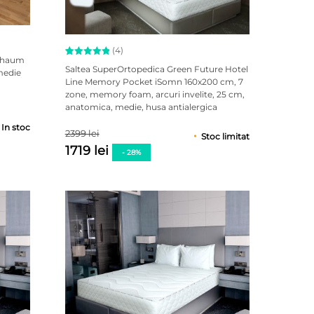
(4)
schaum
Evaluat la
4
Saltea SuperOrtopedica Green Future Hotel
medie
5.00
Line Memory Pocket iSomn 160x200 cm, 7
din 5 pe
zone, memory foam, arcuri invelite, 25 cm,
baza a
evaluări
anatomica, medie, husa antialergica
de la
clienți
In stoc
2399 lei
Stoc limitat
1719 lei
- 28%