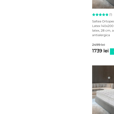
(1)
Evaluat la
Saltea Ortoped
5.00
Latex 140x200 
din 5 pe
latex, 28 cm,
baza unei
singure
antialergica
evaluări
2499 lei
1739 lei