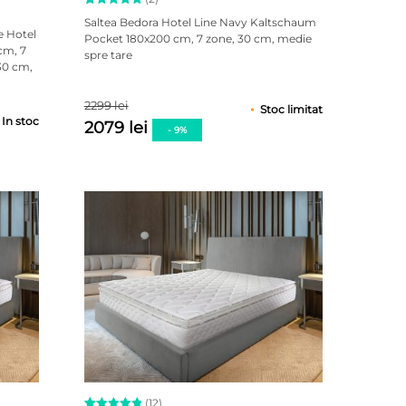
Evaluat la
2
Saltea Bedora Hotel Line Navy Kaltschaum
5.00
e Hotel
Pocket 180x200 cm, 7 zone, 30 cm, medie
din 5 pe
cm, 7
spre tare
baza a
30 cm,
evaluări
de la
clienți
2299 lei
Stoc limitat
In stoc
2079 lei
- 9%
(12)