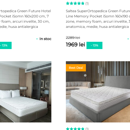
(1)
Evaluat la
rtopedica Green Future Hotel
Saltea SuperOrtopedica Green Futur
5.00
Pocket iSomn 160x200 cm, 7
Line Memory Pocket iSomn 160x190 
din 5 pe
oam, arcuri invelite, 30 cm,
zone, memory foam, arcuri invelite, 
baza unei
singure
die, husa antialergica
anatomica, medie, husa antialergica
evaluări
2289 lei
In stoc
1969 lei
- 13%
- 13%
Best Deal
(1)