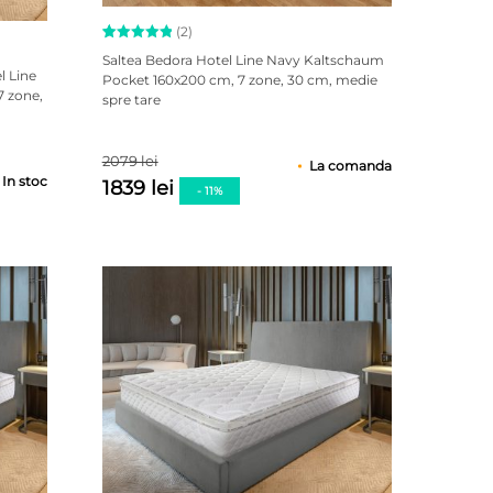
(2)
Evaluat la
2
Saltea Bedora Hotel Line Navy Kaltschaum
5.00
l Line
Pocket 160x200 cm, 7 zone, 30 cm, medie
din 5 pe
7 zone,
spre tare
baza a
,
evaluări
de la
clienți
2079 lei
La comanda
In stoc
1839 lei
- 11%