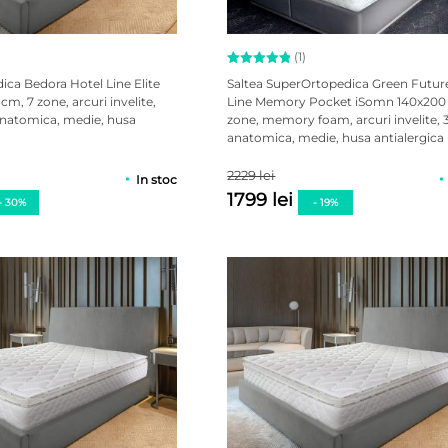
(1)
Evaluat la
ica Bedora Hotel Line Elite
Saltea SuperOrtopedica Green Futur
5.00
cm, 7 zone, arcuri invelite,
Line Memory Pocket iSomn 140x200
din 5 pe
 anatomica, medie, husa
zone, memory foam, arcuri invelite, 
baza unei
singure
anatomica, medie, husa antialergica
evaluări
2229 lei
In stoc
1799 lei
- 30%
- 19%