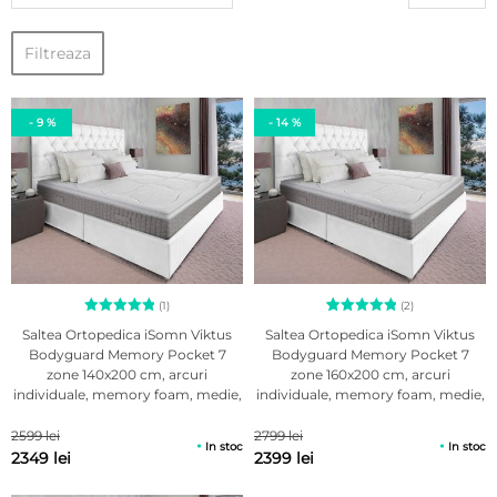
Filtreaza
- 9 %
- 14 %
(1)
(2)
Evaluat la
2
Evaluat la
Saltea Ortopedica iSomn Viktus
Saltea Ortopedica iSomn Viktus
5.00
5.00
Bodyguard Memory Pocket 7
Bodyguard Memory Pocket 7
din 5 pe
din 5 pe
zone 140x200 cm, arcuri
zone 160x200 cm, arcuri
baza unei
baza a
singure
evaluări
individuale, memory foam, medie,
individuale, memory foam, medie,
evaluări
de la
30 cm, anatomica, husa
30 cm, anatomica, husa
clienți
antialergica, detasabila, lavabila
antialergica, detasabila, lavabila
2599 lei
2799 lei
In stoc
In stoc
2349 lei
2399 lei