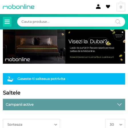
0
Products
search
Gaseste-ti salteaua potrivita
Saltele
Campanii active
Sorteaza
30