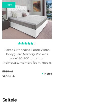
- 18 %
(1)
Evaluat la
Saltea Ortopedica iSomn Viktus
5.00
Bodyguard Memory Pocket 7
din 5 pe
zone 180x200 cm, arcuri
baza unei
singure
individuale, memory foam, medie,
evaluări
30 cm, anatomica, husa
antialergica, detasabila, lavabila
3539 lei
In stoc
2899 lei
Saltele