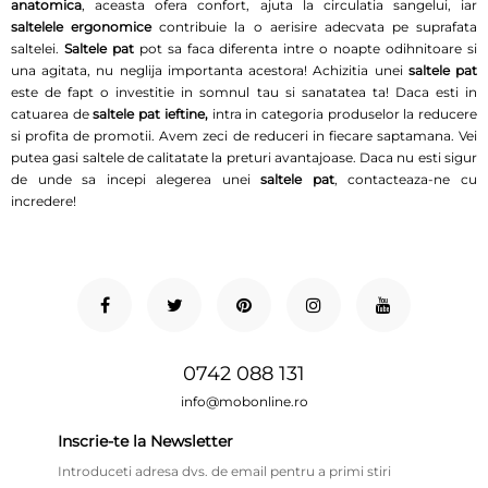
anatomica
, aceasta ofera confort, ajuta la circulatia sangelui, iar
saltelele ergonomice
contribuie la o aerisire adecvata pe suprafata
saltelei.
Saltele pat
pot sa faca diferenta intre o noapte odihnitoare si
una agitata, nu neglija importanta acestora! Achizitia unei
saltele pat
este de fapt o investitie in somnul tau si sanatatea ta! Daca esti in
catuarea de
saltele pat ieftine,
intra in categoria produselor la reducere
si profita de promotii. Avem zeci de reduceri in fiecare saptamana. Vei
putea gasi saltele de calitatate la preturi avantajoase. Daca nu esti sigur
de unde sa incepi alegerea unei
saltele pat
, contacteaza-ne cu
incredere!
0742 088 131
info@mobonline.ro
Inscrie-te la Newsletter
Introduceti adresa dvs. de email pentru a primi stiri