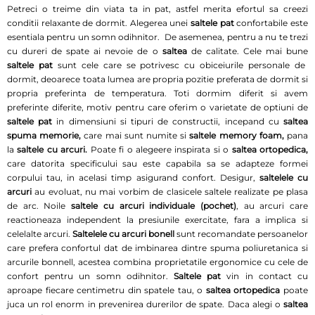
Petreci o treime din viata ta in pat, astfel merita efortul sa creezi
conditii relaxante de dormit. Alegerea unei
saltele pat
confortabile este
esentiala pentru un somn odihnitor. De asemenea, pentru a nu te trezi
cu dureri de spate ai nevoie de o
saltea
de calitate. Cele mai bune
saltele
pat
sunt cele care se potrivesc cu obiceiurile personale de
dormit, deoarece toata lumea are propria pozitie preferata de dormit si
propria preferinta de temperatura. Toti dormim diferit si avem
preferinte diferite, motiv pentru care oferim o varietate de optiuni de
saltele pat
in dimensiuni si tipuri de constructii, incepand cu
saltea
spuma memorie,
care mai sunt numite si
saltele memory foam,
pana
la
saltele cu arcuri.
Poate fi o alegeere inspirata si o
saltea ortopedica,
care datorita specificului sau este capabila sa se adapteze formei
corpului tau, in acelasi timp asigurand confort. Desigur,
saltelele cu
arcuri
au evoluat, nu mai vorbim de clasicele saltele realizate pe plasa
de arc. Noile
saltele cu arcuri individuale (pochet)
, au arcuri care
reactioneaza independent la presiunile exercitate, fara a implica si
celelalte arcuri.
Saltelele cu arcuri bonell
sunt recomandate persoanelor
care prefera confortul dat de imbinarea dintre spuma poliuretanica si
arcurile bonnell, acestea combina proprietatile ergonomice cu cele de
confort pentru un somn odihnitor.
Saltele pat
vin in contact cu
aproape fiecare centimetru din spatele tau, o
saltea ortopedica
poate
juca un rol enorm in prevenirea durerilor de spate. Daca alegi o
saltea