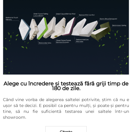
Alege cu încredere și testează fără griji timp de
180 de zile.
Când vine vorba de alegerea saltelei potrivite, știm că nu e
ușor să te decizi. E posibil ca pentru mulți, și poate și pentru
tine, să nu fie suficientă testarea unei saltele într-un
showroom.
Citeste