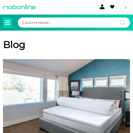
0
Products
search
Blog