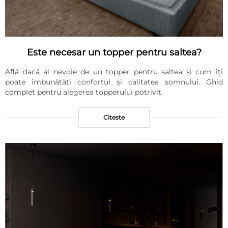
Este necesar un topper pentru saltea?
Află dacă ai nevoie de un topper pentru saltea și cum îți
poate îmbunătăți confortul și calitatea somnului. Ghid
complet pentru alegerea topperului potrivit.
Citeste