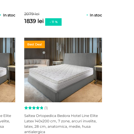
de la
clienți
2079 lei
In stoc
In stoc
1839 lei
- 11 %
Best Deal
(1)
Evaluat la
e Elite
Saltea Ortopedica Bedora Hotel Line Elite
5.00
din
elite,
Latex 140x200 cm, 7 zone, arcuri invelite,
5 pe baza
usa
latex, 28 cm, anatomica, medie, husa
unei
singure
antialergica