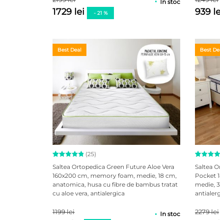
In stoc
1729 lei
939 l
- 21 %
Best Deal
Best De
(25)
Evaluat la
25
Evaluat 
7
Saltea Ortopedica Green Future Aloe Vera
Saltea 
5.00
din
4.86
din
160x200 cm, memory foam, medie, 18 cm,
Pocket 1
5 pe baza
5 pe ba
anatomica, husa cu fibre de bambus tratat
medie, 
a
de
a
evaluă
evaluări
de la
cu aloe vera, antialergica
antialer
de la
clienți
clienți
1199 lei
2279 lei
In stoc