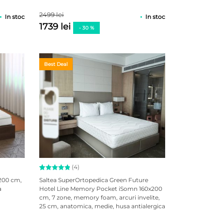
evaluări
2499 lei
In stoc
In stoc
1739 lei
- 30 %
Best Deal
(4)
Evaluat la
4
x200 cm,
Saltea SuperOrtopedica Green Future
5.00
din
a
Hotel Line Memory Pocket iSomn 160x200
5 pe baza
cm, 7 zone, memory foam, arcuri invelite,
a
evaluări
de la
25 cm, anatomica, medie, husa antialergica
clienți