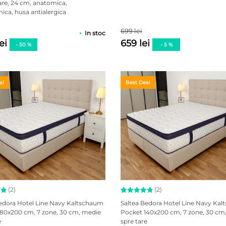
re, 24 cm, anatomica,
ri
ca, husa antialergica
699 lei
In stoc
lei
659 lei
- 50 %
- 5 %
al
Best Deal
(2)
(2)
la
Evaluat la
2
Bedora Hotel Line Navy Kaltschaum
Saltea Bedora Hotel Line Navy Ka
5.00
din
180x200 cm, 7 zone, 30 cm, medie
Pocket 140x200 cm, 7 zone, 30 cm
za
5 pe baza
e
spre tare
ri
a
evaluări