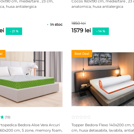
0x190 cm, medie/tare , 23 cm,
Cocos 160x190 cm, medie/tare , 23
za
5 pe baza
a, husa antialergica
anatomica, husa antialergica
ri
a
evaluări
de la
clienți
1850 lei
In stoc
lei
1579 lei
- 21 %
- 14 %
al
Best Deal
(19)
la
rtopedica Bedora Aloe Vera Arcuri
Topper Bedora Flexo 140x200 cm, t
 160x200 cm, 5 zone, memory foam,
cm, husa detasabila, lavabila, antia
za