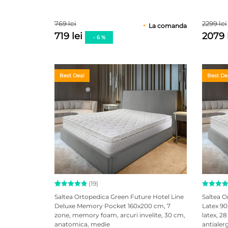
de la
clienți
769 lei
2299 lei
La comanda
719 lei
2079 
- 6 %
Best Deal
Best De
(19)
Evaluat la
19
Evaluat 
Saltea Ortopedica Green Future Hotel Line
Saltea O
5.00
din
5.00
din
Deluxe Memory Pocket 160x200 cm, 7
Latex 90
5 pe baza
5 pe ba
zone, memory foam, arcuri invelite, 30 cm,
latex, 2
a
evaluări
unei
de la
singure
anatomica, medie
antialer