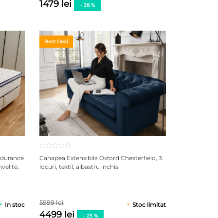
1479 lei
- 38 %
Best Deal
ndurance
Canapea Extensibila Oxford Chesterfield, 3
velite,
locuri, textil, albastru inchis
5999 lei
In stoc
Stoc limitat
4499 lei
- 25 %