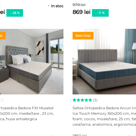
de la
i
979 lei
clienți
In stoc
lei
869 lei
- 28 %
- 11 %
al
Best Deal
(3)
Evaluat la
3
rtopedica Bedora Fitt Musetel
Saltea Ortopedica Bedora Arcuri In
5.00
din
x200 cm, medie/tare , 23 cm,
Ice Touch Memory 160x200 cm, 
5 pe baza
a, husa antialergica
foam, cocos, moale/tare, 25 cm, fa
a
evaluări
de la
vara/iarna, anatomica, ergonomica
clienți
antialergica
1850 lei