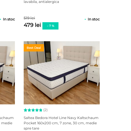
lavabila, antialergica
519 lei
In stoc
In stoc
479 lei
- 7 %
Best Deal
(2)
Evaluat la
2
ltschaum
Saltea Bedora Hotel Line Navy Kaltschaum
5.00
din
, medie
Pocket 160x200 cm, 7 zone, 30 cm, medie
5 pe baza
spre tare
a
evaluări