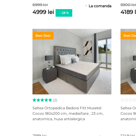
6999 lei
5900 le
La comanda
4999 lei
4189 
- 28 %
Best Deal
Best De
(2)
Evaluat la
2
Saltea Ortopedica Bedora Fitt Musetel
Saltea O
5.00
din
Cocos 180x200 cm, medie/tare , 23 cm,
Cocos 90
5 pe baza
anatomica, husa antialergica
anatomic
a
evaluări
de la
clienți
2199 lei
1249 lei