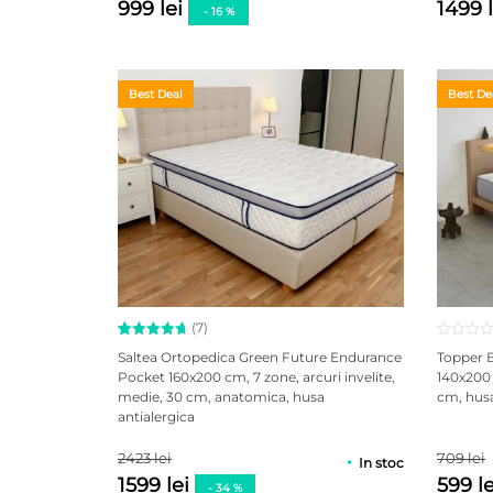
999 lei
1499 
- 16 %
Best Deal
Best De
(7)
Evaluat la
7
Saltea Ortopedica Green Future Endurance
Topper B
4.86
din
Pocket 160x200 cm, 7 zone, arcuri invelite,
140x200
5 pe baza
medie, 30 cm, anatomica, husa
cm, husa
a
evaluări
de la
antialergica
clienți
2423 lei
709 lei
In stoc
1599 lei
599 l
- 34 %