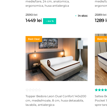
medie/tare, 24 cm, anatomica,
medie/ta
a
evaluă
de la
ergonomica, husa antialergica
ergonomi
clienți
2590 lei
2589 lei
In stoc
1449 lei
1289 
- 44 %
Best Deal
Best De
Evaluat 
2
Topper Bedora Leon Dual Confort 140x200
Saltea 
5.00
din
cm, medie/moale, 8 cm, husa detasabila,
Pocket 
5 pe ba
lavabila, antialergica
spre tar
a
evaluă