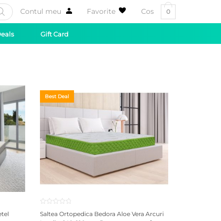
Contul meu
Favorite
Cos
0
Deals
Gift Card
Best Deal
tel
Saltea Ortopedica Bedora Aloe Vera Arcuri