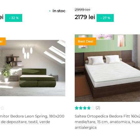
evaluări
2999 lei
In stoc
ei
2179 lei
- 32 %
- 27 %
al
Best Deal
(2)
Evaluat
2
mitor Bedora Leon Spring, 180x200
Saltea Ortopedica Bedora Fitt 160
la
4.00
 de depozitare, textil, verde
medie/tare, 15 cm, anatomica, hus
din 5
antialergica
pe baza
a
evaluări