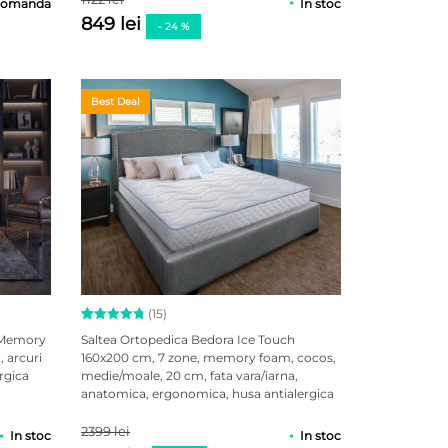
comanda
In stoc
849 lei
- 24 %
Best Deal
(15)
Evaluat la
15
e Memory
Saltea Ortopedica Bedora Ice Touch
4.93
din
 arcuri
160x200 cm, 7 zone, memory foam, cocos,
5 pe baza
rgica
medie/moale, 20 cm, fata vara/iarna,
a
evaluări
de la
anatomica, ergonomica, husa antialergica
clienți
2399 lei
In stoc
In stoc