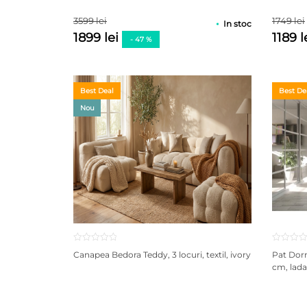
clienți
evaluări
3599 lei
1749 lei
In stoc
1899 lei
1189 l
- 47 %
Best Deal
Best De
Nou
Canapea Bedora Teddy, 3 locuri, textil, ivory
Pat Dor
cm, lada