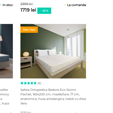
2399 lei
In stoc
La comanda
1719 lei
- 28 %
Best Deal
(8)
Evaluat la
8
velite
Saltea Ortopedica Bedora Eco iSomn
5.00
din
memory
Pachet, 160x200 cm, medie/tare, 17 cm,
5 pe baza
ta
anatomica, husa antialergica, tratat cu Aloe
a
evaluări
de la
, husa
Vera
clienți
1122 lei