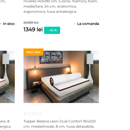
 cm,
Invelite 140x190 cm, 5 zone, memory foam,
medie/tare, 24 cm, anatomica,
ergonomica, husa antialergica
2490 lei
In stoc
La comanda
1349 lei
- 45 %
Best Deal
are, 8
Topper Bedora Leon Dual Confort 90x200
lergica
cm, medie/moale, 8 cm, husa detasabila,