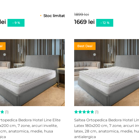
de la
clienți
1899 lei
Stoc limitat
lei
1669 lei
- 9 %
- 12 %
al
Best Deal
(1)
(1)
la
Evaluat la
rtopedica Bedora Hotel Line Elite
Saltea Ortopedica Bedora Hotel Lin
5.00
din
x200 cm, 7 zone, arcuri invelite,
Latex 180x200 cm, 7 zone, arcuri inv
za
5 pe baza
8 cm, anatomica, medie, husa
latex, 28 cm, anatomica, medie, h
unei
singure
gica
antialergica