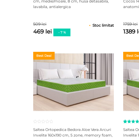
cm, medie/moale, 8 cm, husa detasabila,
Cocos 14
5 pe ba
lavabila, antialergica
anatomic
a
evaluă
de la
clienți
509 lei
1759 lei
Stoc limitat
469 lei
1389 
- 7 %
Best Deal
Best De
Evaluat 
19
Saltea Ortopedica Bedora Aloe Vera Arcuri
Saltea O
4.89
din
Invelite 160x190 cm, 5 zone, memory foam,
Invelite
5 pe ba