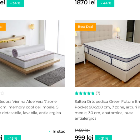
lei
1870 lei
- 34 %
- 44 %
al
Best Deal
(7)
Evaluat la
7
edora Vienna Aloe Vera 7 zone
Saltea Ortopedica Green Future E
4.86
din
 cm, memory cool gel, moale, 5
Pocket 90x200 cm, 7 zone, arcuri in
5 pe baza
 detasabila, lavabila, antialergica
medie, 30 cm, anatomica, husa
a
evaluări
de la
antialergica
clienți
1459 lei
In stoc
ei
999 lei
- 15 %
- 31 %