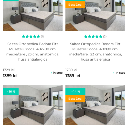
Best Deal
(1)
(2)
Evaluat la
2
Evaluat la
Saltea Ortopedica Bedora Fitt
Saltea Ortopedica Bedora Fitt
5.00
5.00
Musetel Cocos 140x200 cm,
Musetel Cocos 140x190 cm,
din 5 pe
din 5 pe
medie/tare , 23 cm, anatomica,
medie/tare , 23 cm, anatomica,
baza unei
baza a
singure
evaluări
husa antialergica
husa antialergica
evaluări
de la
clienți
1729 lei
1759 lei
In stoc
In stoc
1389 lei
1389 lei
- 16 %
- 14 %
Best Deal