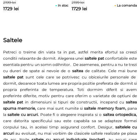
2199 lei
2199 lei
In stoc
La comanda
1729 lei
1729 lei
Saltele
Petreci o treime din viata ta in pat, astfel merita efortul sa creezi
conditii relaxante de dormit. Alegerea unei
saltele pat
confortabile este
esentiala pentru un somn odihnitor. De asemenea, pentru a nu te trezi
cu dureri de spate ai nevoie de o
saltea
de calitate. Cele mai bune
saltele
pat
sunt cele care se potrivesc cu obiceiurile personale de
dormit, deoarece toata lumea are propria pozitie preferata de dormit si
propria preferinta de temperatura. Toti dormim diferit si avem
preferinte diferite, motiv pentru care oferim o varietate de optiuni de
saltele pat
in dimensiuni si tipuri de constructii, incepand cu
saltea
spuma memorie,
care mai sunt numite si
saltele memory foam,
pana
la
saltele cu arcuri.
Poate fi o alegeere inspirata si o
saltea ortopedica,
care datorita specificului sau este capabila sa se adapteze formei
corpului tau, in acelasi timp asigurand confort. Desigur,
saltelele cu
arcuri
au evoluat, nu mai vorbim de clasicele saltele realizate pe plasa
de arc. Noile
saltele cu arcuri individuale (pochet)
, au arcuri care