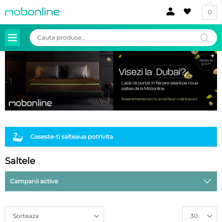
0
Products
search
Gaseste-ti salteaua potrivita
Saltele
Campanii active
Sorteaza
30