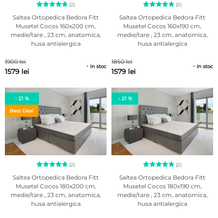
(2)
(2)
2
Evaluat la
2
Evaluat la
Saltea Ortopedica Bedora Fitt
Saltea Ortopedica Bedora Fitt
5.00
5.00
Musetel Cocos 160x200 cm,
Musetel Cocos 160x190 cm,
din 5 pe
din 5 pe
medie/tare , 23 cm, anatomica,
medie/tare , 23 cm, anatomica,
baza a
baza a
evaluări
evaluări
husa antialergica
husa antialergica
de la
de la
clienți
clienți
1900 lei
1850 lei
In stoc
In stoc
1579 lei
1579 lei
- 21 %
- 21 %
Best Deal
(2)
(2)
2
Evaluat la
2
Evaluat la
Saltea Ortopedica Bedora Fitt
Saltea Ortopedica Bedora Fitt
5.00
5.00
Musetel Cocos 180x200 cm,
Musetel Cocos 180x190 cm,
din 5 pe
din 5 pe
medie/tare , 23 cm, anatomica,
medie/tare , 23 cm, anatomica,
baza a
baza a
evaluări
evaluări
husa antialergica
husa antialergica
de la
de la
clienți
clienți