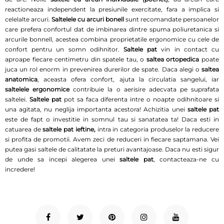
reactioneaza independent la presiunile exercitate, fara a implica si
celelalte arcuri.
Saltelele cu arcuri bonell
sunt recomandate persoanelor
care prefera confortul dat de imbinarea dintre spuma poliuretanica si
arcurile bonnell, acestea combina proprietatile ergonomice cu cele de
confort pentru un somn odihnitor.
Saltele pat
vin in contact cu
aproape fiecare centimetru din spatele tau, o
saltea ortopedica
poate
juca un rol enorm in prevenirea durerilor de spate. Daca alegi o
saltea
anatomica
, aceasta ofera confort, ajuta la circulatia sangelui, iar
saltelele ergonomice
contribuie la o aerisire adecvata pe suprafata
saltelei.
Saltele pat
pot sa faca diferenta intre o noapte odihnitoare si
una agitata, nu neglija importanta acestora! Achizitia unei
saltele pat
este de fapt o investitie in somnul tau si sanatatea ta! Daca esti in
catuarea de
saltele pat ieftine,
intra in categoria produselor la reducere
si profita de promotii. Avem zeci de reduceri in fiecare saptamana. Vei
putea gasi saltele de calitatate la preturi avantajoase. Daca nu esti sigur
de unde sa incepi alegerea unei
saltele pat
, contacteaza-ne cu
incredere!