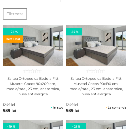
Filtreaza
- 24 %
- 24 %
Best Deal
Saltea Ortopedica Bedora Fitt
Saltea Ortopedica Bedora Fitt
Musetel Cocos 90x200 cm,
Musetel Cocos 90x190 cm,
medie/tare , 23 cm, anatomica,
medie/tare , 23 cm, anatomica,
husa antialergica
husa antialergica
1249 lei
1249 lei
In stoc
La comanda
939 lei
939 lei
- 19 %
- 21 %