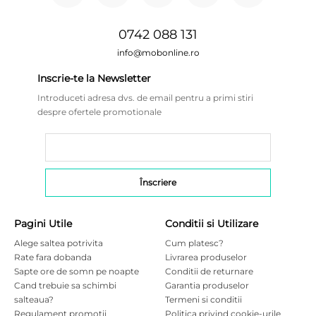
0742 088 131
info@mobonline.ro
Inscrie-te la Newsletter
Introduceti adresa dvs. de email pentru a primi stiri
despre ofertele promotionale
Pagini Utile
Conditii si Utilizare
Alege saltea potrivita
Cum platesc?
Rate fara dobanda
Livrarea produselor
Sapte ore de somn pe noapte
Conditii de returnare
Cand trebuie sa schimbi
Garantia produselor
salteaua?
Termeni si conditii
Regulament promotii
Politica privind cookie-urile