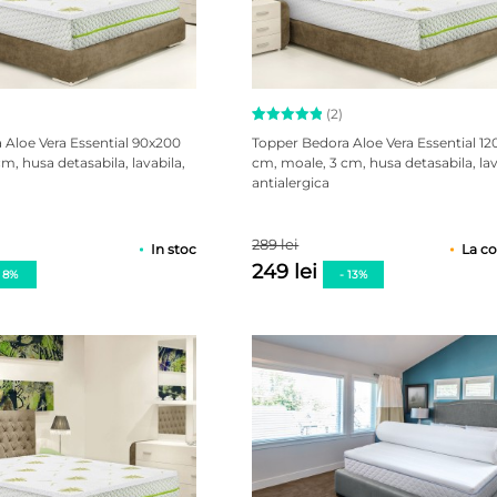
(2)
Evaluat la
2
 Aloe Vera Essential 90x200
Topper Bedora Aloe Vera Essential 1
5.00
m, husa detasabila, lavabila,
cm, moale, 3 cm, husa detasabila, lav
din 5 pe
antialergica
baza a
evaluări
de la
clienți
289 lei
In stoc
La c
249 lei
- 8%
- 13%