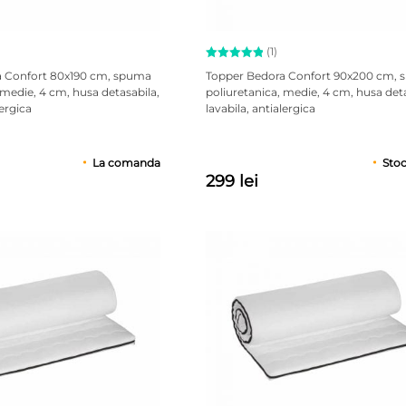
(1)
Evaluat la
a Confort 80x190 cm, spuma
Topper Bedora Confort 90x200 cm,
5.00
 medie, 4 cm, husa detasabila,
poliuretanica, medie, 4 cm, husa deta
din 5 pe
lergica
lavabila, antialergica
baza unei
singure
evaluări
La comanda
Stoc
299 lei