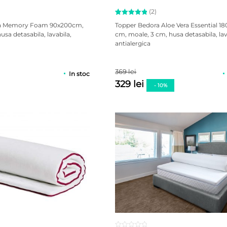
(2)
Evaluat la
2
ra Memory Foam 90x200cm,
Topper Bedora Aloe Vera Essential 1
5.00
usa detasabila, lavabila,
cm, moale, 3 cm, husa detasabila, lav
din 5 pe
antialergica
baza a
evaluări
de la
clienți
369 lei
In stoc
329 lei
- 10%