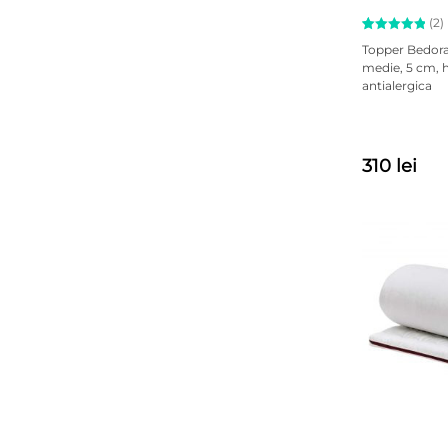
(2)
Evaluat la
2
Topper Bedo
5.00
medie, 5 cm, h
din 5 pe
antialergica
baza a
evaluări
de la
clienți
310 lei