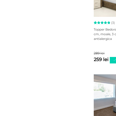
(3)
Evaluat la
3
Topper Bedora 
5.00
cm, moale, 3 c
din 5 pe
antialergica
baza a
evaluări
de la
clienți
289 lei
259 lei
-