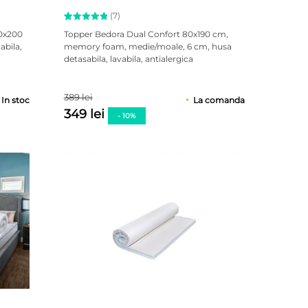
(7)
Evaluat la
7
80x200
Topper Bedora Dual Confort 80x190 cm,
5.00
abila,
memory foam, medie/moale, 6 cm, husa
din 5 pe
detasabila, lavabila, antialergica
baza a
evaluări
de la
clienți
389 lei
In stoc
La comanda
349 lei
- 10%