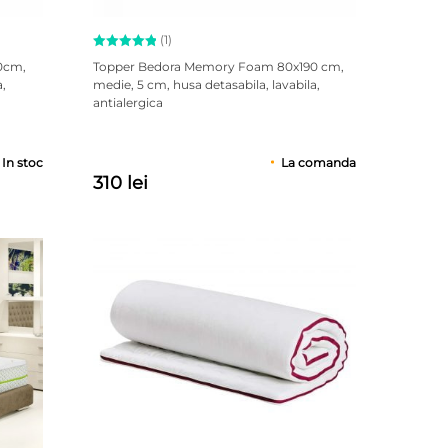
(1)
Evaluat la
0cm,
Topper Bedora Memory Foam 80x190 cm,
5.00
a,
medie, 5 cm, husa detasabila, lavabila,
din 5 pe
antialergica
baza unei
singure
evaluări
In stoc
La comanda
310 lei