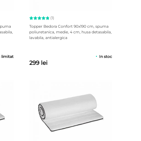
(1)
Evaluat la
 spuma
Topper Bedora Confort 90x190 cm, spuma
5.00
sabila,
poliuretanica, medie, 4 cm, husa detasabila,
din 5 pe
lavabila, antialergica
baza unei
singure
evaluări
 limitat
In stoc
299 lei