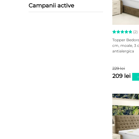
Campanii active
(2)
Evaluat la
2
Topper Bedora
5.00
cm, moale, 3 c
din 5 pe
antialergica
baza a
evaluări
de la
clienți
229 lei
209 lei