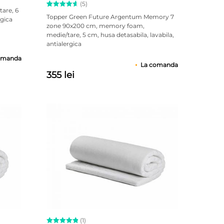
(5)
are, 6
Evaluat la
5
Topper Green Future Argentum Memory 7
rgica
4.80
zone 90x200 cm, memory foam,
din 5 pe
medie/tare, 5 cm, husa detasabila, lavabila,
baza a
evaluări
antialergica
de la
clienți
omanda
La comanda
355 lei
(1)