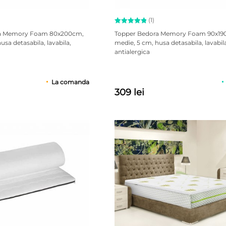
(1)
Evaluat la
ra Memory Foam 80x200cm,
Topper Bedora Memory Foam 90x19
5.00
usa detasabila, lavabila,
medie, 5 cm, husa detasabila, lavabil
din 5 pe
antialergica
baza unei
singure
evaluări
La comanda
309 lei