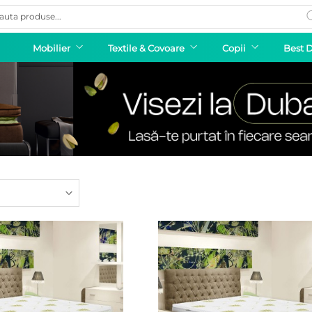
ducts
rch
Mobilier
Textile & Covoare
Copii
Best 