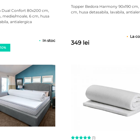
Topper Bedora Harmony 90x190 cm, t
 Dual Confort 80x200 cm,
cm, husa detasabila, lavabila, antiale
 medie/moale, 6 cm, husa
abila, antialergica
La c
In stoc
349 lei
 10%
(1)