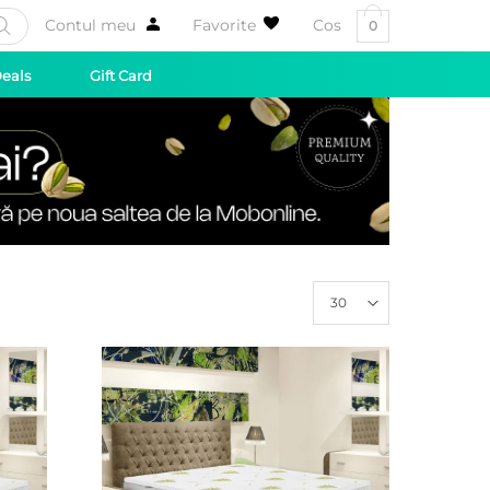
Contul meu
Favorite
Cos
0
Deals
Gift Card
30