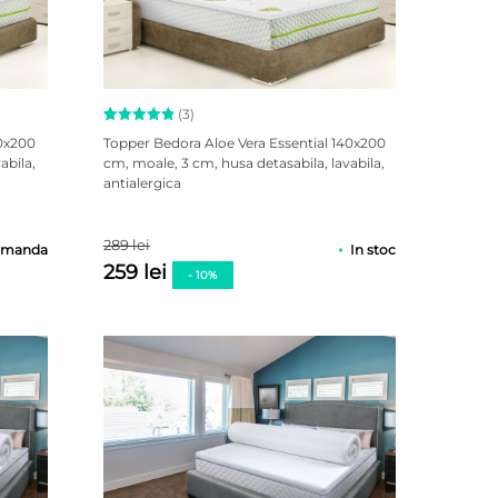
(3)
Evaluat la
3
20x200
Topper Bedora Aloe Vera Essential 140x200
5.00
abila,
cm, moale, 3 cm, husa detasabila, lavabila,
din 5 pe
antialergica
baza a
evaluări
de la
clienți
289 lei
omanda
In stoc
259 lei
- 10%