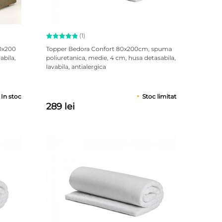
(1)
Evaluat la
60x200
Topper Bedora Confort 80x200cm, spuma
5.00
abila,
poliuretanica, medie, 4 cm, husa detasabila,
din 5 pe
lavabila, antialergica
baza unei
singure
evaluări
In stoc
Stoc limitat
289 lei