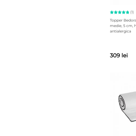
(1)
Evaluat la
Topper Bedo
5.00
medie, 5 cm, h
din 5 pe
antialergica
baza unei
singure
evaluări
309 lei