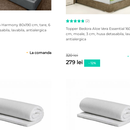
(2)
 Harmony 80x190 cm, tare, 6
Evaluat la
2
Topper Bedora Aloe Vera Essential 1
bila, lavabila, antialergica
5.00
cm, moale, 3 cm, husa detasabila, lav
din 5 pe
antialergica
baza a
evaluări
de la
clienți
La comanda
320 lei
279 lei
- 12%