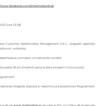
://www.facebook.com/shopmobonline/
2022 (ora 23.59)
 Ideal Customer Relationship Management S.R.L., angajatii agentilor
ti/surori, sot/sotie).
indeplineasca cumulativ urmatoarele conditii:
ta peste 18 ani (impliniti pana la data inceperii Concursului),
 Regulament
cceptarea integrala, expresa si neechivoca a prezentului Regulament.
usul de pe
www.mobonline.ro
pe care ai dori ca cadou de la Iepuras,