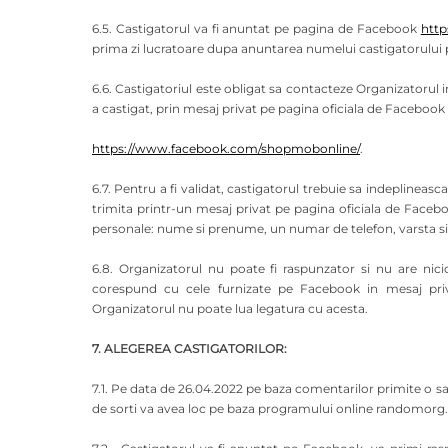
6.5. Castigatorul va fi anuntat pe pagina de Facebook
htt
prima zi lucratoare dupa anuntarea numelui castigatorului 
6.6. Castigatoriul este obligat sa contacteze Organizatorul
a castigat, prin mesaj privat pe pagina oficiala de Facebook
https://www.facebook.com/shopmobonline/
.
6.7. Pentru a fi validat, castigatorul trebuie sa indeplineas
trimita printr-un mesaj privat pe pagina oficiala de Face
personale: nume si prenume, un numar de telefon, varsta si 
6.8. Organizatorul nu poate fi raspunzator si nu are nici
corespund cu cele furnizate pe Facebook in mesaj priva
Organizatorul nu poate lua legatura cu acesta.
7. ALEGEREA CASTIGATORILOR:
7.1. Pe data de 26.04.2022 pe baza comentarilor primite o sa 
de sorti va avea loc pe baza programului online randomorg