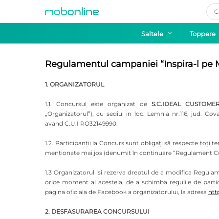
Pro
sea
Saltele
Toppere
Regulamentul campaniei “Inspira-l pe M
1. ORGANIZATORUL
1.1. Concursul este organizat de
S.C.IDEAL CUSTOME
„Organizatorul”), cu sediul in loc. Lemnia nr.116, jud. Cov
avand C.U.I RO32149990.
1.2. Participanții la Concurs sunt obligați să respecte toți 
menționate mai jos (denumit în continuare “Regulament C
1.3 Organizatorul isi rezerva dreptul de a modifica Regulam
orice moment al acesteia, de a schimba regulile de partic
pagina oficiala de Facebook a organizatorului, la adresa
htt
2. DESFASURAREA CONCURSULUI