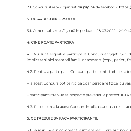
2.1. Concursul este organizat
pe pagina
de facebook:
https
3. DURATA CONCURSULUI
3.1. Concursul se desfășoară in perioada 28.03.2022 – 24.04.
4. CINE POATE PARTICIPA
4.1. Nu sunt eligibili a participa la Concurs angajatii S.C
implicate si nici membrii familiilor acestora (copii, parinti, fra
4.2. Pentru a participa in Concurs, participantii trebuie sa 
– la acest Concurs pot participa doar persoane fizice, cu vars
– participantii trebuie sa respecte prevederile prezentului
4.3. Participarea la acest Concurs implica cunoasterea si a
5. CE TREBUIE SA FACA PARTICIPANTII:
5.1. Sa raspunda in comment la intrebarea: „Care ar fi prod