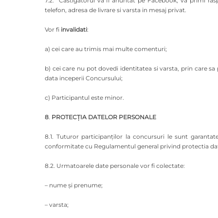
7.2. Castigatorul va fi anuntat pe Facebook, va primi ras
telefon, adresa de livrare si varsta in mesaj privat.
Vor fi
invalidati
:
a) cei care au trimis mai multe comenturi;
b) cei care nu pot dovedi identitatea si varsta, prin care s
data inceperii Concursului;
c) Participantul este minor.
8
.
PROTECŢIA DATELOR PERSONALE
8.1. Tuturor participanților la concursuri le sunt garantat
conformitate cu Regulamentul general privind protectia da
8.2. Urmatoarele date personale vor fi colectate:
– nume și prenume;
– varsta;