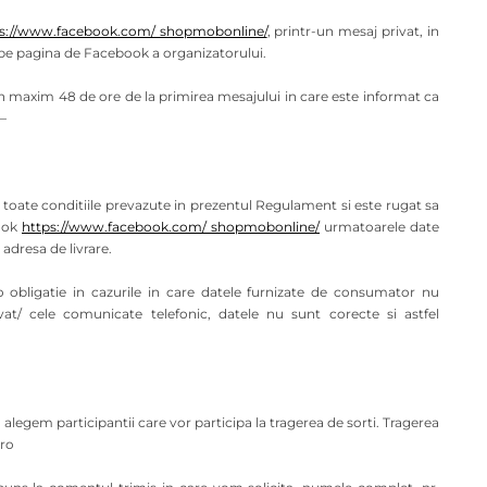
ps://www.facebook.com/ shopmobonline/
, printr-un mesaj privat, in
pe pagina de Facebook a organizatorului.
 in maxim 48 de ore de la primirea mesajului in care este informat ca
 –
ca toate conditiile prevazute in prezentul Regulament si este rugat sa
book
https://www.facebook.com/ shopmobonline/
urmatoarele date
adresa de livrare.
o obligatie in cazurile in care datele furnizate de consumator nu
t/ cele comunicate telefonic, datele nu sunt corecte si astfel
alegem participantii care vor participa la tragerea de sorti. Tragerea
.ro