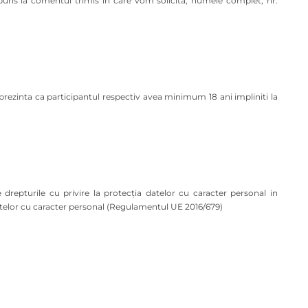
puns la comentul trimis in care vom solicita, numele complet, nr.
a prezinta ca participantul respectiv avea minimum 18 ani impliniti la
e drepturile cu privire la protecția datelor cu caracter personal in
telor cu caracter personal (Regulamentul UE 2016/679)