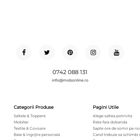
0742 088 131
info@mobonline.ro
Categorii Produse
Pagini Utile
Saltele & Toppere
Alege saltea potrivita
Mobilier
Rate fara dobanda
Textile & Covoare
Sapte ore de somn pe n
Baie & Ingrijire personala
Cand trebuie sa schimbi 