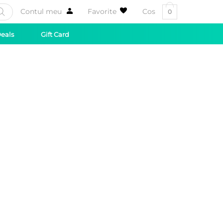
Contul meu
Favorite
Cos
0
Deals
Gift Card