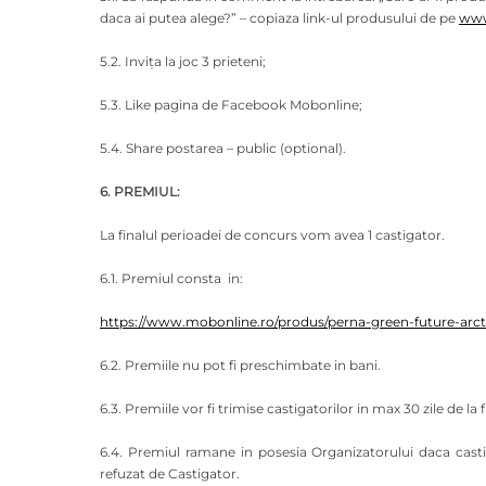
daca ai putea alege?” – copiaza link-ul produsului de pe
www
5.2. Invița la joc 3 prieteni;
5.3. Like pagina de Facebook Mobonline;
5.4. Share postarea – public (optional).
6. PREMIUL:
La finalul perioadei de concurs vom avea 1 castigator.
6.1. Premiul consta in:
https://www.mobonline.ro/produs/perna-green-future-arct
6.2. Premiile nu pot fi preschimbate in bani.
6.3. Premiile vor fi trimise castigatorilor in max 30 zile de la
6.4. Premiul ramane in posesia Organizatorului daca cast
refuzat de Castigator.