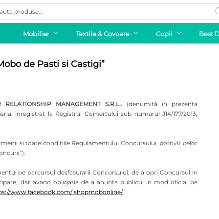
ducts
rch
Mobilier
Textile & Covoare
Copii
Best 
obo de Pasti si Castigi”
R RELATIONSHIP MANAGEMENT S.R.L..
(denumită în prezenta
asna, inregistrat la Registrul Comertului sub numarul J14/177/2013,
termenii și toate condițiile Regulamentului Concursului, potrivit celor
oncurs”).
entul pe parcursul desfasurarii Concursului, de a opri Concursul in
ipare, dar avand obligatia de a anunta publicul in mod oficial pe
ps://www.facebook.com/ shopmobonline/