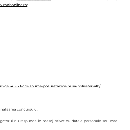
.mobonline.ro
;
ic-gel-41×60-cm-spuma-poliuretanica-husa-poliester-alb/
 finalizarea concursului.
igatorul nu raspunde in mesaj privat cu datele personale sau este