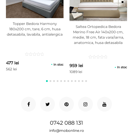
Topper Bedora Harmony
Saltea Ortopedica Bedora
180x200 cm, tare, 6 cm, husa
Merino Free Air 140x200 cm,
detasabila, lavabila, antialergica
medie, 18 cm, fata vara/iarna,
anatomica, husa detasabila
477 lei
In stoc
959 lei
In stoc
562 lei
1089 lei
0742 088 131
info@mobonline.ro