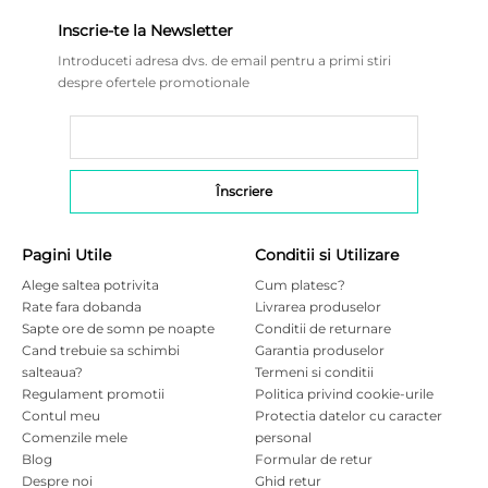
Inscrie-te la Newsletter
Introduceti adresa dvs. de email pentru a primi stiri
despre ofertele promotionale
Pagini Utile
Conditii si Utilizare
Alege saltea potrivita
Cum platesc?
Rate fara dobanda
Livrarea produselor
Sapte ore de somn pe noapte
Conditii de returnare
Cand trebuie sa schimbi
Garantia produselor
salteaua?
Termeni si conditii
Regulament promotii
Politica privind cookie-urile
Contul meu
Protectia datelor cu caracter
Comenzile mele
personal
Blog
Formular de retur
Despre noi
Ghid retur