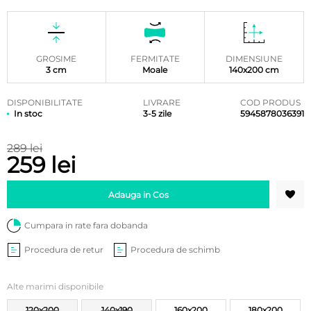
Evaluat la
3
5.00
din
5 pe baza
a
evaluări
de la
clienți
GROSIME
FERMITATE
DIMENSIUNE
3 cm
Moale
140x200 cm
DISPONIBILITATE
LIVRARE
COD PRODUS
In stoc
3-5 zile
5945878036391
289 lei
259 lei
Adauga in Cos
Cumpara in rate fara dobanda
Procedura de retur
Procedura de schimb
Alte marimi disponibile
120x200
140x190
160x200
180x200