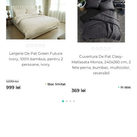
Avantaj! Cand nu se foloseste se poate depozita vidata/roluita in dulap
sau in lada de depozitare a canapelei extensibile.
Lenjerie De Pat Green Future
Cuvertura De Pat Clasy-
Ivory, 100% bambus, pentru 2
Matlasata Monza, 240x260 cm, 2
persoane, ivory
fete perna, bumbac, multicolor,
reversibil
1299 lei
Stoc limitat
999 lei
In stoc
369 lei