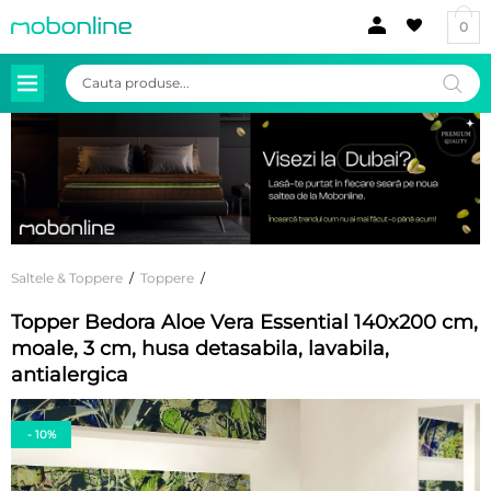
0
Products
search
Saltele & Toppere
/
Toppere
/
Topper Bedora Aloe Vera Essential 140x200 cm,
moale, 3 cm, husa detasabila, lavabila,
antialergica
- 10%