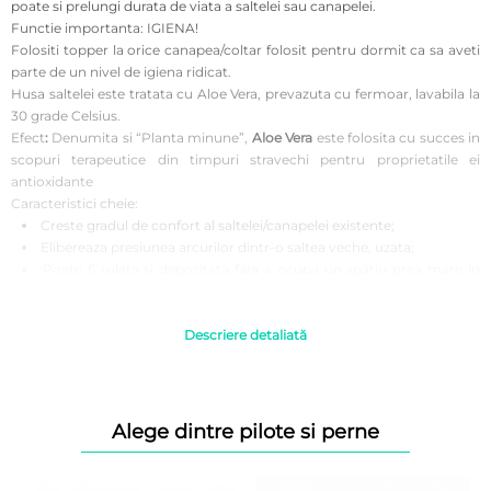
poate si prelungi durata de viata a saltelei sau canapelei.
Functie importanta: IGIENA!
Folositi topper la orice canapea/coltar folosit pentru dormit ca sa aveti
parte de un nivel de igiena ridicat.
Husa saltelei este tratata cu Aloe Vera, prevazuta cu fermoar, lavabila la
30 grade Celsius.
Efect
:
Denumita si “Planta minune”,
Aloe Vera
este folosita cu succes in
scopuri terapeutice din timpuri stravechi pentru proprietatile ei
antioxidante
Caracteristici cheie:
Creste gradul de confort al saltelei/canapelei existente;
Elibereaza presiunea arcurilor dintr-o saltea veche, uzata;
Poate fi rulata si depozitata fara a ocupa un spatiu prea mare in
timpul zilei;
Sustine coloana si reduce punctele de presiune din zona umerilor,
coloanei si soldurilor.
Descriere detaliată
Este prevazuta cu fermoar, husa se poate spala ori de cate ori este
nevoie.
Recomandari de utilizare:
Alege dintre pilote si perne
Desfaceti cu grija folia de protectie, fara a folosi cutitul sau alte
obiecte ascutite care ar putea deterioara tesatura topperului, imediat
dupa achizitionare.