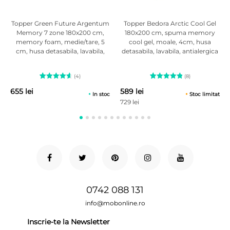
Topper Green Future Argentum
Topper Bedora Arctic Cool Gel
Memory 7 zone 180x200 cm,
180x200 cm, spuma memory
memory foam, medie/tare, 5
cool gel, moale, 4cm, husa
cm, husa detasabila, lavabila,
detasabila, lavabila, antialergica
antialergica
(4)
(8)
4
Evaluat
8
Evaluat la
655 lei
589 lei
la
4.75
5.00
din
In stoc
Stoc limitat
din 5 pe
5 pe baza
729 lei
baza a
a
evaluări
evaluări
de la
de la
clienți
clienți
0742 088 131
info@mobonline.ro
Inscrie-te la Newsletter