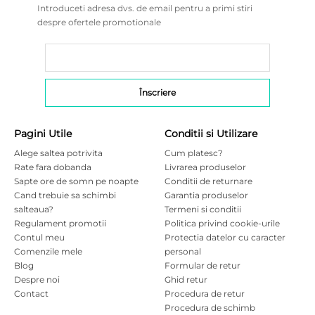
Introduceti adresa dvs. de email pentru a primi stiri
despre ofertele promotionale
Pagini Utile
Conditii si Utilizare
Alege saltea potrivita
Cum platesc?
Rate fara dobanda
Livrarea produselor
Sapte ore de somn pe noapte
Conditii de returnare
Cand trebuie sa schimbi
Garantia produselor
salteaua?
Termeni si conditii
Regulament promotii
Politica privind cookie-urile
Contul meu
Protectia datelor cu caracter
Comenzile mele
personal
Blog
Formular de retur
Despre noi
Ghid retur
Contact
Procedura de retur
Procedura de schimb