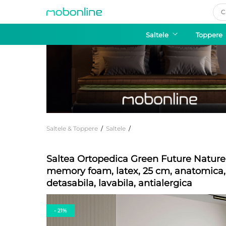
Pro
sea
Saltele
Toppere
Saltele & Toppere
/
Saltele
/
Saltea Ortopedica Green Future Natu
memory foam, latex, 25 cm, anatomica
detasabila, lavabila, antialergica
- 21%