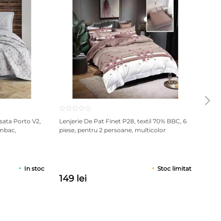
sata Porto V2,
Lenjerie De Pat Finet P28, textil 70% BBC, 6
Cuve
umbac,
piese, pentru 2 persoane, multicolor
240x
multi
In stoc
Stoc limitat
149 lei
369