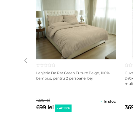
Lenjerie De Pat Green Future Beige, 100%
Cuve
bambus, pentru 2 persoane, bej
240x
multi
1299 lei
In stoc
699 lei
369
- 46.19 %