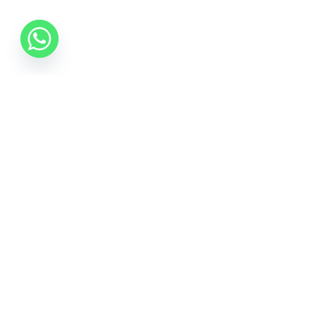
Inscrie-te la Newsletter
Introduceti adresa dvs. de email pentru a primi
stiri despre ofertele promotionale