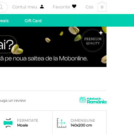
Contul meu
Favorite
Cos
0
Deals
Gift Card
uga un review
FERMITATE
DIMENSIUNE
Moale
140x200 cm