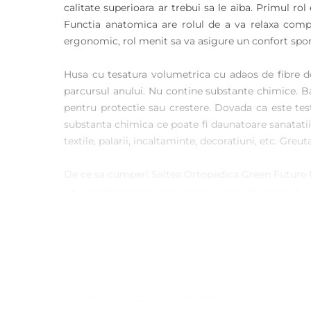
calitate superioara ar trebui sa le aiba. Primul rol
Functia anatomica are rolul de a va relaxa comple
ergonomic, rol menit sa va asigure un confort spor
Husa cu tesatura volumetrica cu adaos de fibre d
parcursul anului. Nu contine substante chimice. B
pentru protectie sau crestere. Dovada ca este tes
substanta chimica ce poate fi daunatoare sanatatii.
textile, palarii, incaltaminte, decoratiuni, etc. G
De ce sa cumperi Saltea Ortopedica Green Future
Antibacteriana prin agentul natural continut – 
Deodorizant: fibra absoarbe si neutralizeaza miro
Absorbtia de umiditate: absoarbe cu 40% mai
Fibrele de bambus sunt foarte moi la atingere, 
Pot fi spalate de peste 50 ori fara sa piarda din 
Fibrele de bambus sunt fibre de celuloza regene
Fibra de bambus este foarte rezistenta la uzura