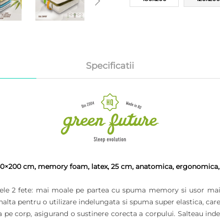
Specificatii
40×200 cm
, memory foam, latex, 25 cm, anatomica, ergonomica, h
cele 2 fete: mai moale pe partea cu spuma memory si usor mai f
alta pentru o utilizare indelungata si spuma super elastica, care
e corp, asigurand o sustinere corecta a corpului. Salteau indepli