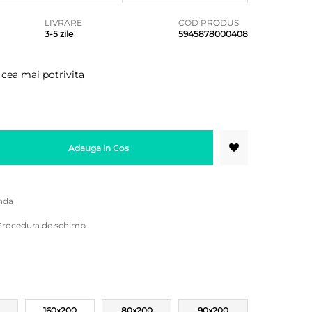
LIVRARE
COD PRODUS
3-5 zile
5945878000408
 cea mai potrivita
Adauga in Cos
nda
Procedura de schimb
160x200
80x200
90x200