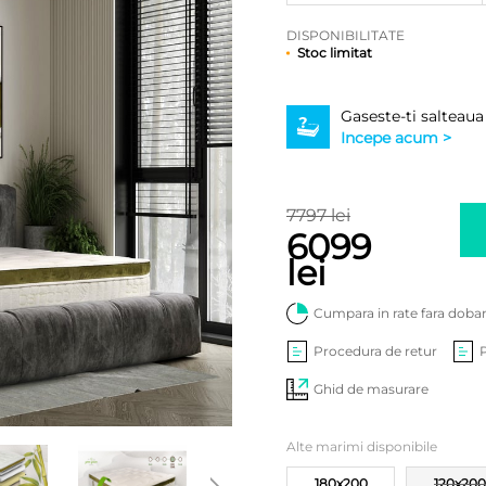
DISPONIBILITATE
Stoc limitat
Gaseste-ti salteaua
Incepe acum >
7797 lei
6099
lei
Cumpara in rate fara doba
Procedura de retur
Ghid de masurare
Alte marimi disponibile
180x200
120x200