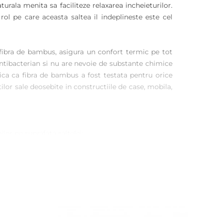
turala menita sa faciliteze relaxarea incheieturilor.
ol pe care aceasta saltea il indeplineste este cel
fibra de bambus, asigura un confort termic pe tot
ntibacterian si nu are nevoie de substante chimice
ica ca fibra de bambus a fost testata pentru orice
lor sale deosebite in constructiile de case, mobila,
lor pe suprafata saltelei;
rovin;