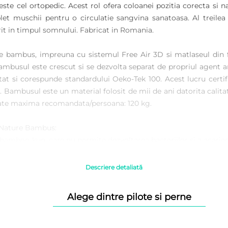
 este cel ortopedic. Acest rol ofera coloanei pozitia corecta si na
t muschii pentru o circulatie sangvina sanatoasa. Al treilea r
it in timpul somnului. Fabricat in Romania.
e bambus, impreuna cu sistemul Free Air 3D si matlaseul din 
ambusul este crescut si se dezvolta separat de propriul agent a
tat si corespunde standardului Oeko-Tek 100. Acest lucru certif
 Bambusul este un material folosit de mii de ani datorita calitati
reutate maxima recomandata/persoana: 120 kg.
 Nature Bambus:
bamboo-kun, care nu permite dezvoltarea bacteriilor si a acarieni
surile, in special cel de transpiratie;
 multa umiditate decat bumbacul;
Descriere detaliată
creeaz ao senzatie foarte placuta;
calitatile pe care le au;
Alege dintre pilote si perne
rate si pastreaza toate calitatile materialului lemnos din care p
, ceea ce duce la o rezistenta indelungata in timp a materialului.