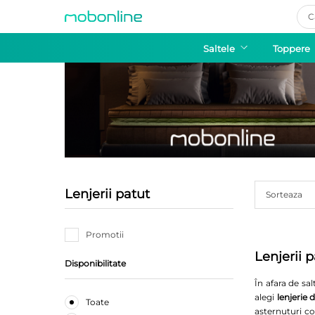
Pro
sea
Saltele
Toppere
Lenjerii patut
Sorteaza
Promotii
Lenjerii 
Disponibilitate
În afara de sa
alegi
lenjerie 
Toate
asternuturi co