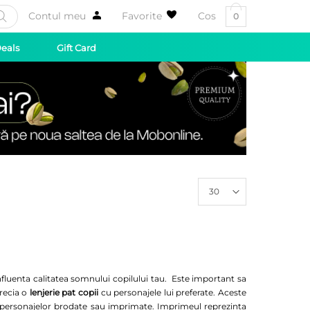
Contul meu
Favorite
Cos
0
Deals
Gift Card
30
 influenta calitatea somnului copilului tau. Este important sa
precia o
lenjerie pat copii
cu personajele lui preferate. Aceste
ita personajelor brodate sau imprimate. Imprimeul reprezinta