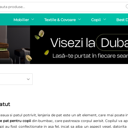
ducts
rch
Mobilier
Textile & Covoare
Copii
Best 
patut
lteaua si patul potrivit, lenjeria de pat este un alt element, care mai poate
de pat pentru copii
din bumbac, care pastreaza corpul aerisit. Copilul va a
pii au fost confectionate in asa fel, incat sa aiba un aspect vesel, dator