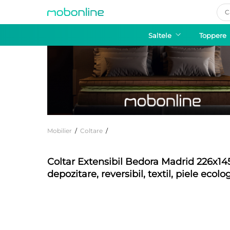
Pro
sea
Saltele
Toppere
Mobilier
/
Coltare
/
Coltar Extensibil Bedora Madrid 226x14
depozitare, reversibil, textil, piele ecolo