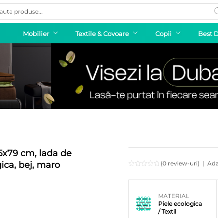
ducts
rch
Mobilier
Textile & Covoare
Copii
Best 
5x79 cm, lada de
gica, bej, maro
(0 review-uri)
|
Ada
MATERIAL
Piele ecologica
/ Textil