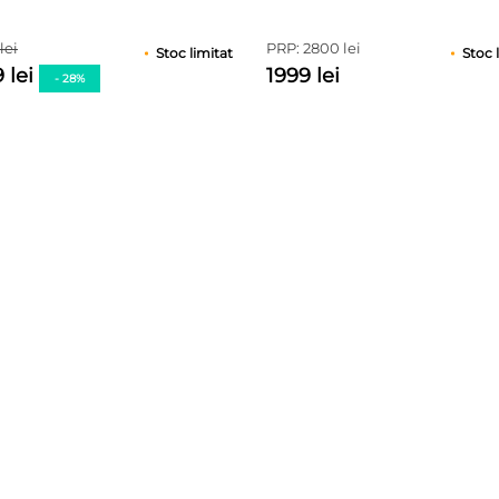
ure
singure
ri
evaluări
lei
PRP: 2800 lei
Stoc limitat
Stoc 
 lei
1999 lei
- 28%