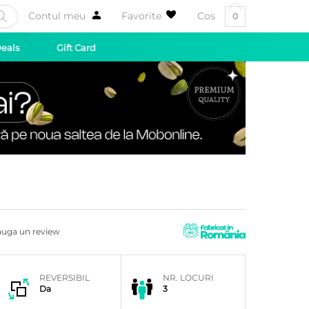
Contul meu
Favorite
Cos
0
Deals
Gift Card
uga un review
REVERSIBIL
NR. LOCURI
Da
3