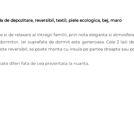
de depozitare, reversibil, textil, piele ecologica, bej, maro
 si de relaxare al intregii familii, prin nota eleganta si atmosfera
dormitor, iar suprafata de dormit este generoasa. Cele 2 lazi de
l este reversibil, se poate monta cu insula pe partea dreapta sau p
oate diferi fata de cea prezentata la nuanta.