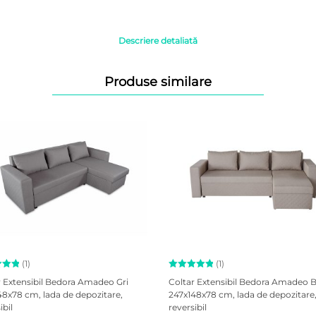
Descriere detaliată
Produse similare
(1)
(1)
t la
Evaluat la
r Extensibil Bedora Amadeo Gri
Coltar Extensibil Bedora Amadeo B
5.00
48x78 cm, lada de depozitare,
247x148x78 cm, lada de depozitare
 pe
din 5 pe
ibil
reversibil
unei
baza unei