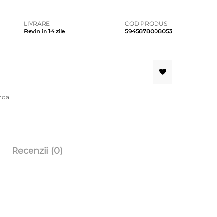
LIVRARE
COD PRODUS
Revin in 14 zile
5945878008053
nda
Recenzii (0)