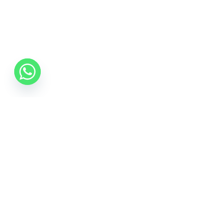
0742 088 131
info@mobonline.ro
Inscrie-te la Newsletter
Introduceti adresa dvs. de email pentru a primi stiri
despre ofertele promotionale