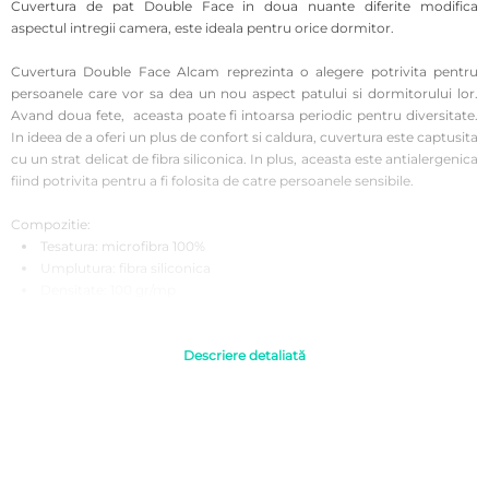
Cuvertura de pat Double Face in doua nuante diferite modifica
aspectul intregii camera, este ideala pentru orice dormitor.
Cuvertura Double Face Alcam reprezinta o alegere potrivita pentru
persoanele care vor sa dea un nou aspect patului si dormitorului lor.
Avand doua fete, aceasta poate fi intoarsa periodic pentru diversitate.
In ideea de a oferi un plus de confort si caldura, cuvertura este captusita
cu un strat delicat de fibra siliconica. In plus, aceasta este antialergenica
fiind potrivita pentru a fi folosita de catre persoanele sensibile.
Compozitie:
Tesatura: microfibra 100%
Umplutura: fibra siliconica
Densitate: 100 gr/mp
Instructiuni de folosire:
Se recomanda a fi spalata inainte de prima utilizare pentru o igiena
Descriere detaliată
corecta.
A se spala automat sau manual la 30°C pentru rezistenta si
intensitatea culorilor timp indelungat.
Se recomanda evitarea curatarii chimice si a inalbirea.
Uscarea ar trebui sa se realizeze la temperatura camerei, fara
interventia uscatoarelor de rufe electrice.