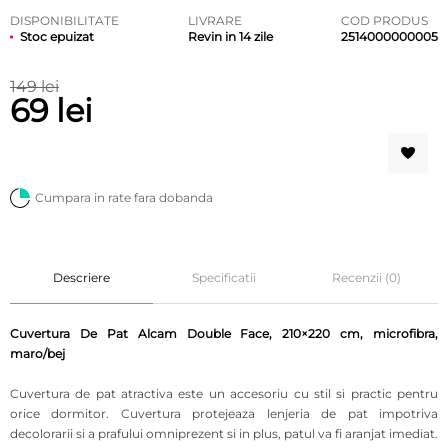
DISPONIBILITATE
LIVRARE
COD PRODUS
Stoc epuizat
Revin in 14 zile
2514000000005
149 lei
69 lei
Cumpara in rate fara dobanda
Descriere
Specificatii
Recenzii (0)
Cuvertura De Pat Alcam Double Face, 210×220 cm, microfibra,
maro/bej
Cuvertura de pat atractiva este un accesoriu cu stil si practic pentru
orice dormitor. Cuvertura protejeaza lenjeria de pat impotriva
decolorarii si a prafului omniprezent si in plus, patul va fi aranjat imediat.