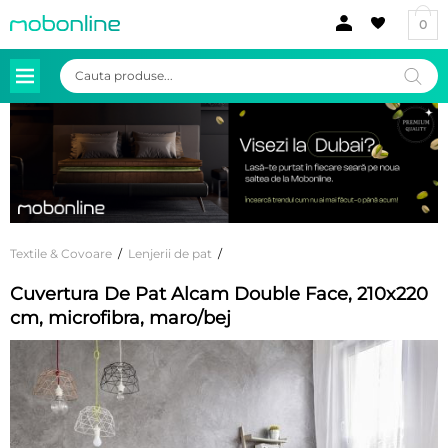
0
Products
search
Textile & Covoare
/
Lenjerii de pat
/
Cuvertura De Pat Alcam Double Face, 210x220
cm, microfibra, maro/bej