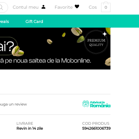
Contul meu
Favorite
Cos
0
Deals
Gift Card
uga un review
LIVRARE
COD PRODUS
Revin in 14 zile
5942661006739