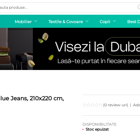
ducts
rch
Mobilier
Textile & Covoare
Copii
Best 
lue Jeans, 210x220 cm,
(0 review-uri)
|
Ada
DISPONIBILITATE
Stoc epuizat