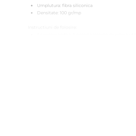
Umplutura: fibra siliconica
Densitate: 100 gr/mp
Instructiuni de folosire:
Se recomanda a fi spalata inainte de prima util
A se spala automat sau manual la 30°C pentru r
Se recomanda evitarea curatarii chimice si a in
Uscarea ar trebui sa se realizeze la temperatura
Se poate calca la temperatura medie.
Atentie! Fotografiile produselor prezentate au carac