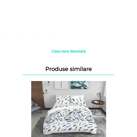
izare pentru o igiena corecta.
ezistenta si intensitatea culorilor timp indelungat.
albirea.
Descriere detaliată
 camerei, fara interventia uscatoarelor de rufe electrice.
Produse similare
ter informativ, culorile pot diferi la nuanta in functie de modul