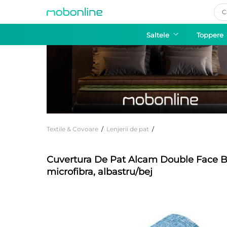
Pro
sea
Saltele
Toppere
Textile & Covoare
/
Lenjerii de pat
/
Cuvertura De Pat Alcam Double Face B
microfibra, albastru/bej