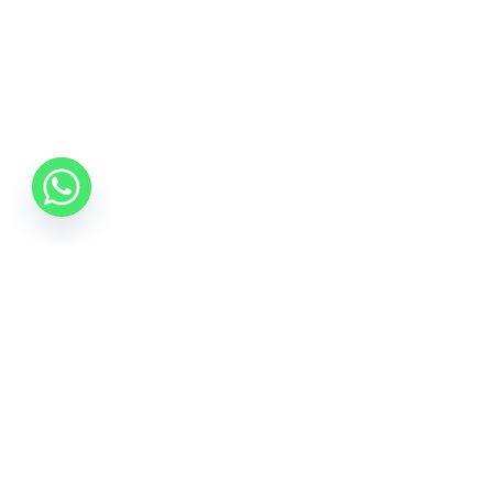
0742 088 131
info@mobonline.ro
Inscrie-te la Newsletter
Introduceti adresa dvs. de email pentru a primi stiri