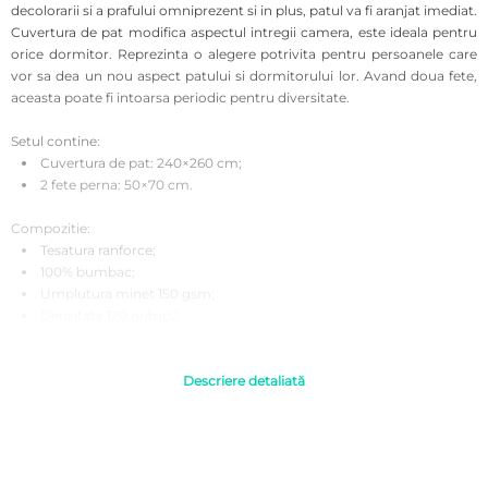
decolorarii si a prafului omniprezent si in plus, patul va fi aranjat imediat.
Cuvertura de pat modifica aspectul intregii camera, este ideala pentru
orice dormitor. Reprezinta o alegere potrivita pentru persoanele care
vor sa dea un nou aspect patului si dormitorului lor. Avand doua fete,
aceasta poate fi intoarsa periodic pentru diversitate.
Setul contine:
Cuvertura de pat: 240×260 cm;
2 fete perna: 50×70 cm.
Compozitie:
Tesatura ranforce;
100% bumbac;
Umplutura minet 150 gsm;
Densitate 120 gr/mp2.
Instructiuni de folosire:
Se recomanda a fi spalata inainte de prima utilizare pentru o igiena
Descriere detaliată
corecta.
A se spala automat sau manual la 30°C pentru rezistenta si
intensitatea culorilor timp indelungat.
Se recomanda evitarea curatarii chimice si a inalbirea.