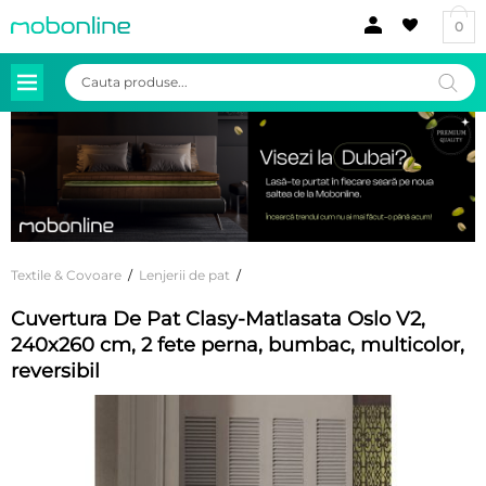
0
Products
search
Textile & Covoare
/
Lenjerii de pat
/
Cuvertura De Pat Clasy-Matlasata Oslo V2,
240x260 cm, 2 fete perna, bumbac, multicolor,
reversibil