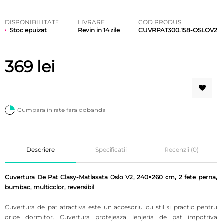
DISPONIBILITATE
LIVRARE
COD PRODUS
Stoc epuizat
Revin in 14 zile
CUVRPAT300.158-OSLOV2
369
lei
Cumpara in rate fara dobanda
Descriere
Specificatii
Recenzii (0)
Cuvertura De Pat Clasy-Matlasata Oslo V2, 240×260 cm, 2 fete perna,
bumbac, multicolor, reversibil
Cuvertura de pat atractiva este un accesoriu cu stil si practic pentru
orice dormitor. Cuvertura protejeaza lenjeria de pat impotriva