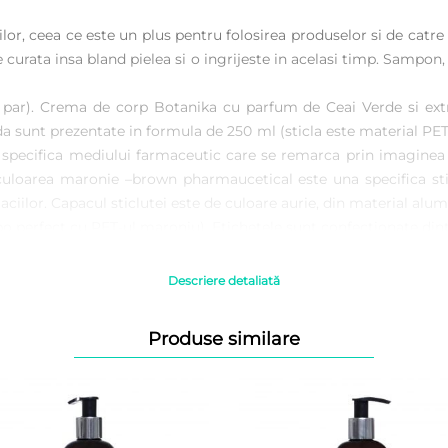
lor, ceea ce este un plus pentru folosirea produselor si de catre
curata insa bland pielea si o ingrijeste in acelasi timp. Sampon,
e par). Crema de corp Botanika cu parfum de Ceai Verde si extr
 sunt prezentate in formula de 250 ml (sticla este material PET, r
specifica mediului farmaceutic care se remarca prin imaginea d
 culoarea maronie –brown pharmaucetical este una specifica sti
ciilor. Capacul sticlutei este de culoare aurie, din material alu
o perfect cu PET-ul maroniu). Etichetele sunt confectionate dintr
Descriere detaliată
Produse similare