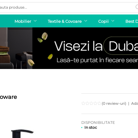
ducts
rch
Mobilier
Textile & Covoare
Copii
Best 
coware
(0 review-uri)
|
Ada
DISPONIBILITATE
In stoc