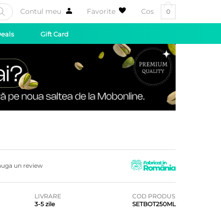
Contul meu
Favorite
Cos
0
Deals
Gift Card
uga un review
LIVRARE
COD PRODUS
3-5 zile
SETBOT250ML