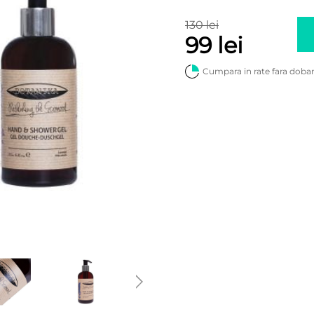
130 lei
99 lei
Cumpara in rate fara doba