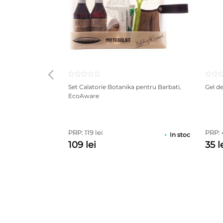
Set Calatorie Botanika pentru Barbati,
Gel d
EcoAware
PRP: 119 lei
PRP: 
In stoc
109 lei
35 l