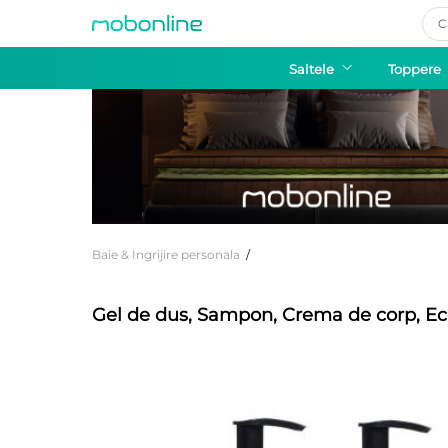
Pro
sea
Saltele
Toppere
Baie & Ingrijire personala
/
Gel de dus, Sampon, Crema de corp, E