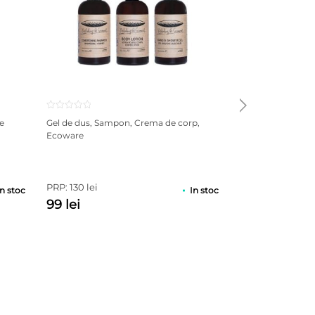
e
Gel de dus, Sampon, Crema de corp,
Sampon Condition
Ecoware
EcoAware
PRP: 130 lei
PRP: 40 lei
In stoc
In stoc
99 lei
35 lei