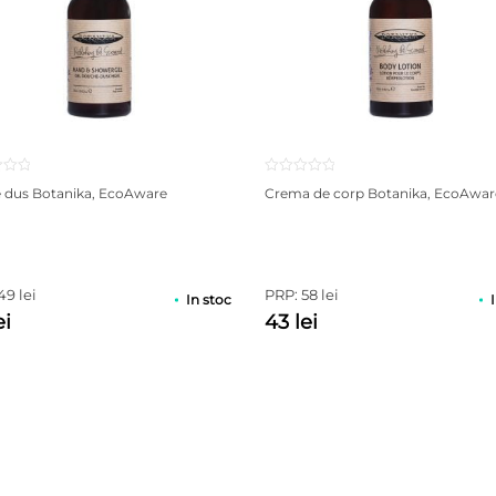
e dus Botanika, EcoAware
Crema de corp Botanika, EcoAwar
49 lei
PRP: 58 lei
In stoc
ei
43 lei