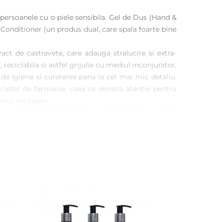
 persoanele cu o piele sensibila. Gel de Dus (Hand &
 Conditioner (un produs dual, care spala foarte bine
act de castravete, care adauga stralucire si extra-
eciclabila si astfel grijulie cu mediul inconjurator,
e igiena si curatenie pana la cel mai mic detaliu.
clelor de farmacie, ceea ce denota atentie pentru
miniu, un capac
-un material de foarte buna calitate, dintr-un kraft