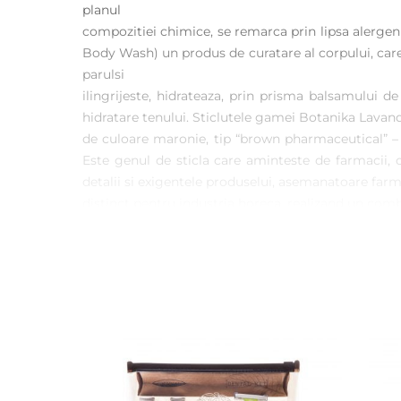
planul
compozitiei chimice, se remarca prin lipsa alergeni
Body Wash) un produs de curatare al corpului, care 
parulsi
ilingrijeste, hidrateaza, prin prisma balsamului d
hidratare tenului. Sticlutele gamei Botanika Lavanda
de culoare maronie, tip “brown pharmaceutical” – 
Este genul de sticla care aminteste de farmacii,
detalii si exigentele produselui, asemanatoare farma
distinct pentru industria horeca, realizand un comb
care urmeaza trendul eco, atat de prezent
in viata cotidiana.