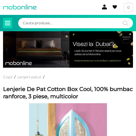
0
Products
search
Copii
/
Lenjerii patut
/
Lenjerie De Pat Cotton Box Cool, 100% bumbac
ranforce, 3 piese, multicolor