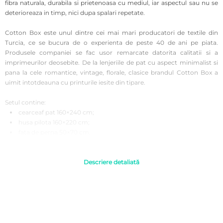
fibra naturala, durabila si prietenoasa cu mediul, iar aspectul sau nu se
deterioreaza in timp, nici dupa spalari repetate.
Cotton Box este unul dintre cei mai mari producatori de textile din
Turcia, ce se bucura de o experienta de peste 40 de ani pe piata.
Produsele companiei se fac usor remarcate datorita calitatii si a
imprimeurilor deosebite. De la lenjeriile de pat cu aspect minimalist si
pana la cele romantice, vintage, florale, clasice brandul Cotton Box a
uimit intotdeauna cu printurile iesite din tipare.
Setul contine:
cearceaf pat 160×240 cm;
husa pilota 160×220 cm;
fata de perna 50×70 cm.
Instructiuni de folosire:
Se recomanda a fi spalata inainte de prima utilizare pentru o igiena
Descriere detaliată
corecta.
A se spala automat sau manual la 40°C pentru rezistenta si
intensitatea culorilor timp indelungat.
Se recomanda evitarea curatarii chimice si a inalbirea lenjeriilor din
bumbac.
Uscarea ar trebui sa se realizeze la temperatura camerei, fara