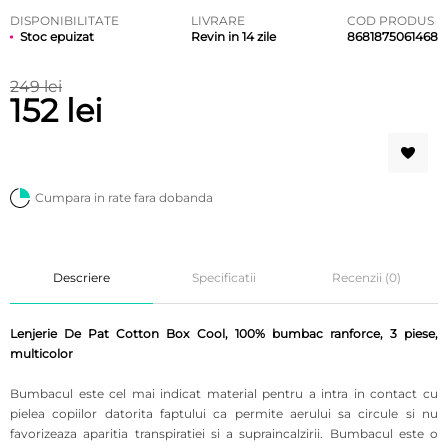
DISPONIBILITATE
LIVRARE
COD PRODUS
Stoc epuizat
Revin in 14 zile
8681875061468
249 lei
152 lei
Cumpara in rate fara dobanda
Descriere
Specificatii
Recenzii (0)
Lenjerie De Pat Cotton Box Cool, 100% bumbac ranforce, 3 piese,
multicolor
Bumbacul este cel mai indicat material pentru a intra in contact cu
pielea copiilor datorita faptului ca permite aerului sa circule si nu
favorizeaza aparitia transpiratiei si a supraincalzirii. Bumbacul este o