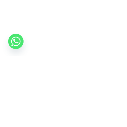
0742 088 131
info@mobonline.ro
Inscrie-te la Newsletter
Introduceti adresa dvs. de email pentru a primi stiri
despre ofertele promotionale