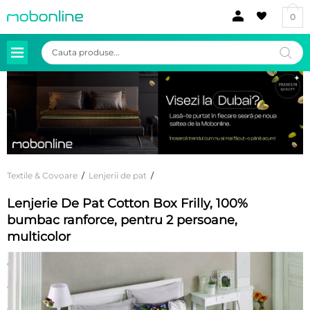
0
Products
search
Textile & Covoare
/
Lenjerii de pat
/
Lenjerie De Pat Cotton Box Frilly, 100%
bumbac ranforce, pentru 2 persoane,
multicolor