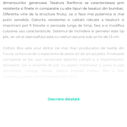
dimensiunilor generoase. Tesatura Ranforce se caracterizeaza prin
rezistenta si finete in comparatie cu alte tipuri de tesaturi din bumbac.
Diferenta vine de la structura firului, ce o face mai puternica si mai
putin sensibila. Datorita rezistentei si calitatii ridicate a tesaturii si
imprimarii pot fi folosite o perioada lunga de timp, fara a-si modifica
culoarea sau caracteristicile. Sistemul de inchidere al pernelor este tip
plic, iar cel al cearceafului este cu nasturi ascunsi sub un tiv de 1,5 cm.
Cotton Box este unul dintre cei mai mari producatori de textile din
Turcia, se bucura de o experienta de peste 40 de ani pe piata. Produsele
companiei se fac usor remarcate datorita calitatii si a imprimeurilor
deosebite. De la lenjeriile de pat cu aspect minimalist si pana la cele
romantice, vintage, florale, clasice brandul Cotton Box a fost
recunoscut pentru printurile iesite din tipare.
Setul contine:
cearceaf pat 240×260 cm;
husa pilota 200×220 cm;
Descriere detaliată
2 fete de perna 50×70 cm.
Instructiuni de folosire:
Se recomanda a fi spalata inainte de prima utilizare pentru o igiena