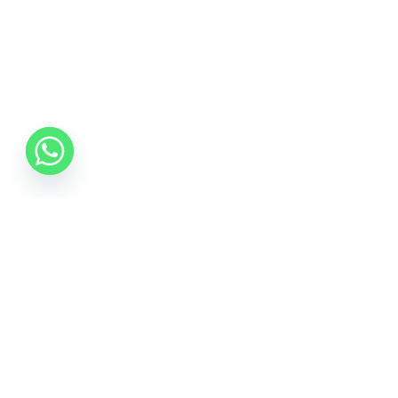
0742 088 131
info@mobonline.ro
Inscrie-te la Newsletter
Introduceti adresa dvs. de email pentru a primi stiri