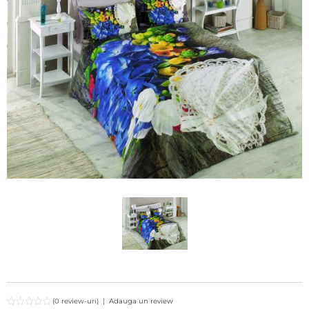
(0 review-uri)
|
Adauga un review