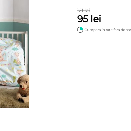
121 lei
95 lei
Cumpara in rate fara doba