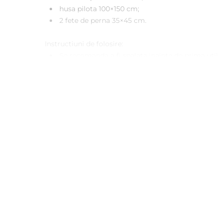
husa pilota 100×150 cm;
2 fete de perna 35×45 cm.
Instructiuni de folosire:
Se recomanda a fi spalata inainte de prima util
A se spala automat sau manual la 40°C pentru r
Se recomanda evitarea curatarii chimice si a in
Uscarea ar trebui sa se realizeze la temperatura
Se poate calca la temperatura medie.
Atentie! Fotografiile produselor prezentate au cara