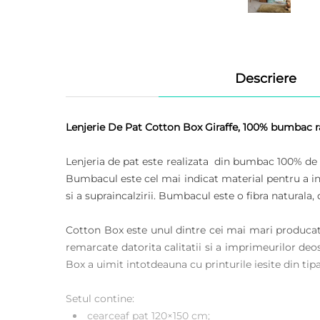
Descriere
Lenjerie De Pat Cotton Box Giraffe, 100% bumbac ra
Lenjeria de pat este realizata din bumbac 100% de ti
Bumbacul este cel mai indicat material pentru a intr
si a supraincalzirii. Bumbacul este o fibra naturala,
Cotton Box este unul dintre cei mai mari producato
remarcate datorita calitatii si a imprimeurilor deos
Box a uimit intotdeauna cu printurile iesite din tipa
Setul contine:
cearceaf pat 120×150 cm;