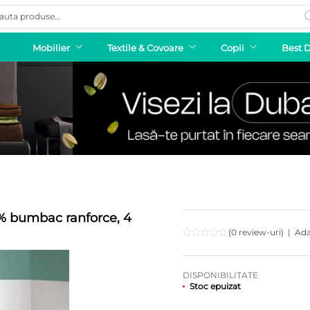
ducts
rch
Mobilier
Textile & Covoare
Copii
Best 
0% bumbac ranforce, 4
(0 review-uri)
|
Ada
DISPONIBILITATE
Stoc epuizat