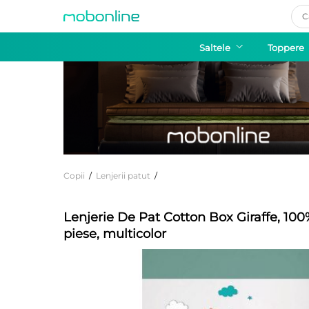
Pro
sea
Saltele
Toppere
Copii
/
Lenjerii patut
/
Lenjerie De Pat Cotton Box Giraffe, 10
piese, multicolor