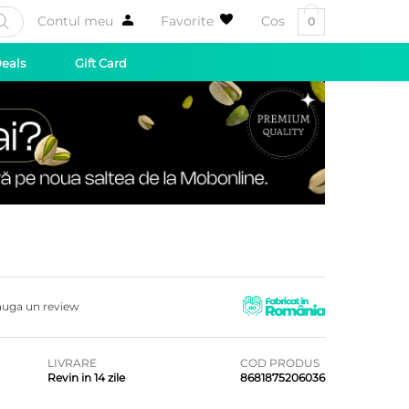
Contul meu
Favorite
Cos
0
Deals
Gift Card
uga un review
LIVRARE
COD PRODUS
Revin in 14 zile
8681875206036