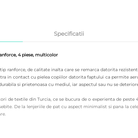
Specificatii
nforce, 4 piese, multicolor
p ranforce, de calitate inalta care se remarca datorita rezistent
a in contact cu pielea copiilor datorita faptului ca permite aerulu
 durabila si prietenoasa cu mediul, iar aspectul sau nu se deterior
ri de textile din Turcia, ce se bucura de o experienta de peste 
ebite. De la lenjeriile de pat cu aspect minimalist si pana la cel
re.