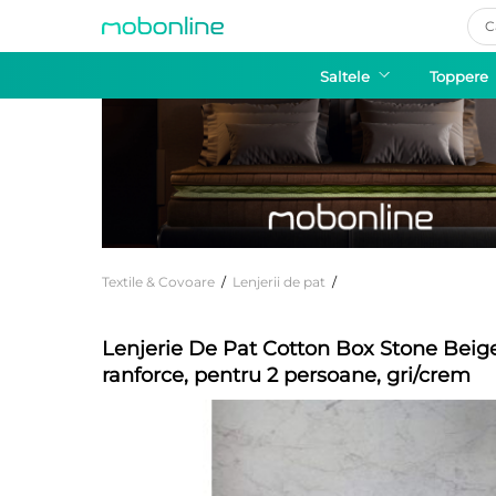
Pro
sea
Saltele
Toppere
Textile & Covoare
/
Lenjerii de pat
/
Lenjerie De Pat Cotton Box Stone Bei
ranforce, pentru 2 persoane, gri/crem