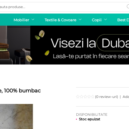
ducts
rch
Mobilier
Textile & Covoare
Copii
Best 
ge, 100% bumbac
(0 review-uri)
|
Ada
DISPONIBILITATE
Stoc epuizat