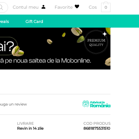
Contul meu
Favorite
Cos
0
Deals
Gift Card
uga un review
LIVRARE
COD PRODUS
Revin in 14 zile
8681875531510