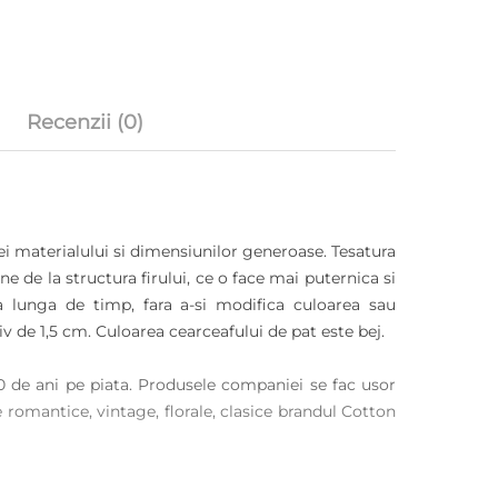
Recenzii (0)
ei materialului si dimensiunilor generoase. Tesatura
e de la structura firului, ce o face mai puternica si
oada lunga de timp, fara a-si modifica culoarea sau
tiv de 1,5 cm. Culoarea cearceafului de pat este bej.
0 de ani pe piata. Produsele companiei se fac usor
e romantice, vintage, florale, clasice brandul Cotton