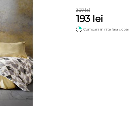
337 lei
193 lei
Cumpara in rate fara doba