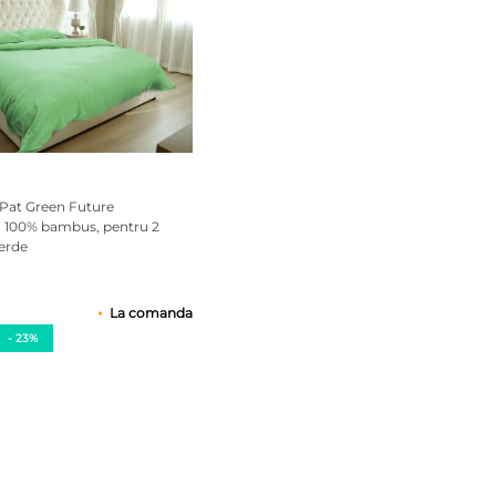
 Pat Green Future
, 100% bambus, pentru 2
erde
La comanda
- 23%