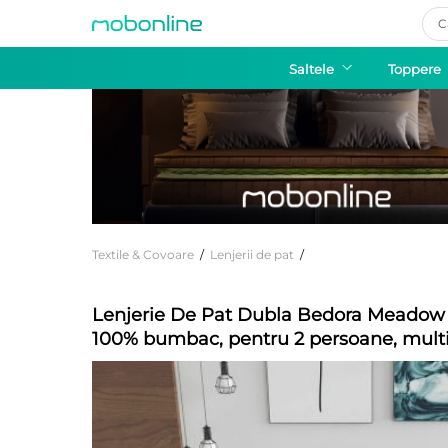
Pro
sea
Saltele
Toppere
Textile & Covoare
/
Lenjerii de pat
/
Lenjerie De Pat Dubla Bedora Meadow 
100% bumbac, pentru 2 persoane, multi