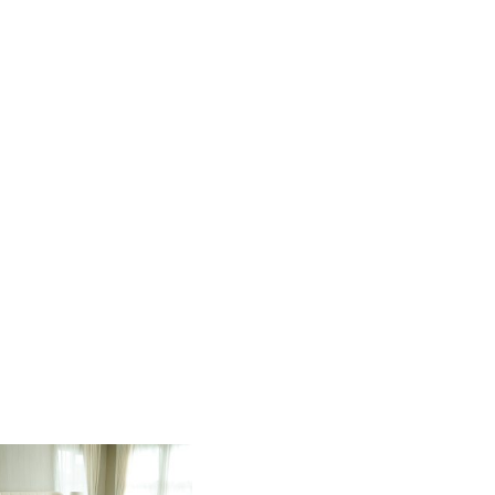
vazut pe monitor, ecranul telefonului.