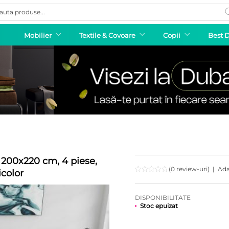
ducts
rch
Mobilier
Textile & Covoare
Copii
Best 
200x220 cm, 4 piese,
(0 review-uri)
|
Ada
color
DISPONIBILITATE
Stoc epuizat