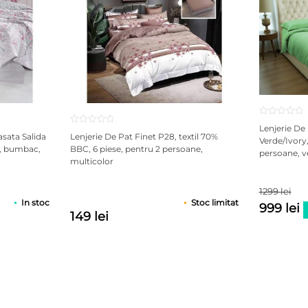
Lenjerie De
sata Salida
Lenjerie De Pat Finet P28, textil 70%
Verde/Ivory
a, bumbac,
BBC, 6 piese, pentru 2 persoane,
persoane, v
multicolor
1299 lei
In stoc
Stoc limitat
999 lei
149 lei