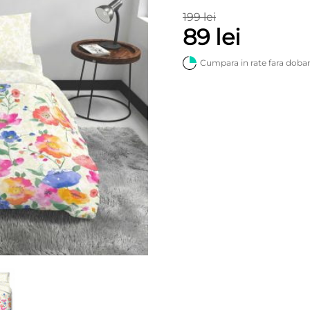
199 lei
89 lei
Cumpara in rate fara doba