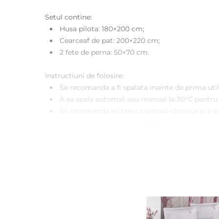
Setul contine:
Husa pilota: 180×200 cm;
Cearceaf de pat: 200×220 cm;
2 fete de perna: 50×70 cm.
Instructiuni de folosire:
Se recomanda a fi spalata inainte de prima util
A se spala automat sau manual la 30°C pentru r
Se recomanda evitarea curatarii chimice si a in
Uscarea ar trebui sa se realizeze la temperatura
Se poate calca la temperatura medie.
Mentiuni: Sistemul de inchidere al pernelor este tip 
Atentie! Fotografiile produselor prezentate au cara