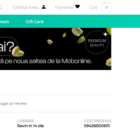
Contul meu
Favorite
Cos
0
Deals
Gift Card
uga un review
LIVRARE
COD PRODUS
Revin in 14 zile
5942661006111