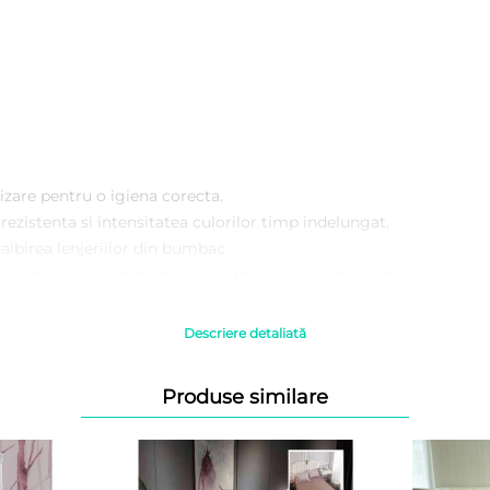
izare pentru o igiena corecta.
ezistenta si intensitatea culorilor timp indelungat.
albirea lenjeriilor din bumbac.
 camerei, fara interventia uscatoarelor de rufe electrice.
Descriere detaliată
plic, iar cel al cearceafului este cu capse.
Produse similare
cter informativ, culoarea poate diferi la nuanta fata de produsul 