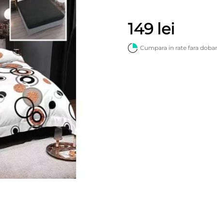
149
lei
Cumpara in rate fara doba