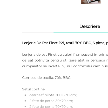
Descriere
Lenjerie De Pat Finet P21, textil 70% BBC, 6 piese,
Lenjeria de pat Finet cu culori frumoase si impri
de pat potrivita pentru utilizare atat in perioada 
cumparator se invarte in jurul confortului caminulu
Compozitie textila: 70% BBC.
Setul contine:
cearceaf pilota 200×230 cm;
2 fete de perna 50×70 cm;
2 fete de perna 70×70 cm;