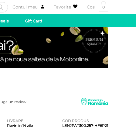
Contul meu
Favorite
Cos
0
Deals
Gift Card
uga un review
LIVRARE
COD PRODUS
Revin in 14 zile
LENJPAT300.257-HF6P21