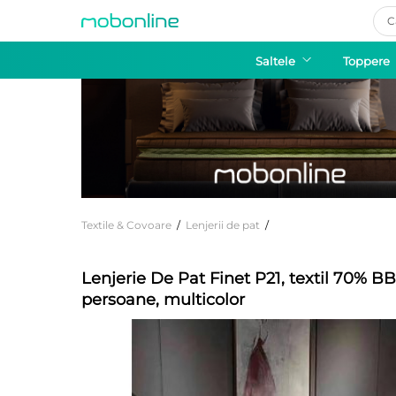
Pro
sea
Saltele
Toppere
Textile & Covoare
/
Lenjerii de pat
/
Lenjerie De Pat Finet P21, textil 70% BB
persoane, multicolor