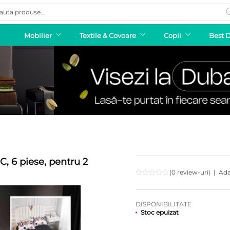
ducts
rch
Mobilier
Textile & Covoare
Copii
Best 
C, 6 piese, pentru 2
(0 review-uri)
|
Ada
DISPONIBILITATE
Stoc epuizat