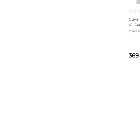
Cuver
V1, 2
multic
369 