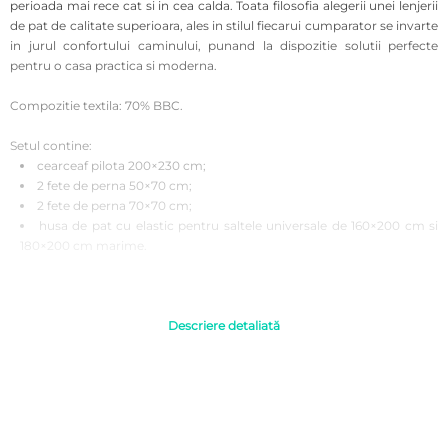
perioada mai rece cat si in cea calda.
Toata filosofia alegerii unei lenjerii
de pat de calitate superioara, ales in stilul fiecarui cumparator se invarte
in jurul confortului caminului, punand la dispozitie solutii perfecte
pentru o casa practica si moderna.
Compozitie textila: 70% BBC.
Setul contine:
cearceaf pilota 200×230 cm;
2 fete de perna 50×70 cm;
2 fete de perna 70×70 cm;
husa de pat cu elastic pentru saltele universale de 160×200 cm si
180×200 cm marime.
Instructiuni de folosire:
Se recomanda a fi spalata inainte de prima utilizare pentru o igiena
corecta.
Descriere detaliată
A se spala automat sau manual la 40°C pentru rezistenta si
intensitatea culorilor timp indelungat.
Se recomanda evitarea curatarii chimice si a inalbirea lenjeriilor din
bumbac.
Uscarea ar trebui sa se realizeze la temperatura camerei, fara
interventia uscatoarelor de rufe electrice.