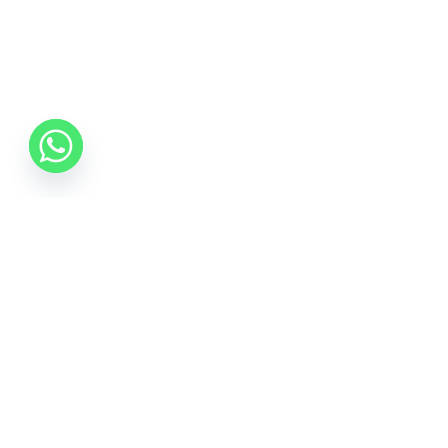
0742 088 131
info@mobonline.ro
Inscrie-te la Newsletter
Introduceti adresa dvs. de email pentru a primi stiri
despre ofertele promotionale