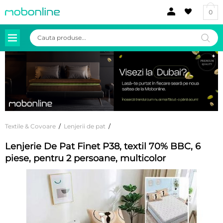
0
Products
search
Textile & Covoare
/
Lenjerii de pat
/
Lenjerie De Pat Finet P38, textil 70% BBC, 6
piese, pentru 2 persoane, multicolor