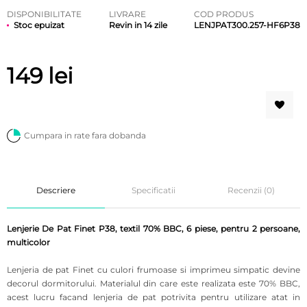
DISPONIBILITATE
LIVRARE
COD PRODUS
Stoc epuizat
Revin in 14 zile
LENJPAT300.257-HF6P38
149
lei
Cumpara in rate fara dobanda
Descriere
Specificatii
Recenzii (0)
Lenjerie De Pat Finet P38, textil 70% BBC, 6 piese, pentru 2 persoane,
multicolor
Lenjeria de pat Finet cu culori frumoase si imprimeu simpatic devine
decorul dormitorului.
Materialul din care este realizata este 70% BBC,
acest lucru facand lenjeria de pat potrivita pentru utilizare atat in