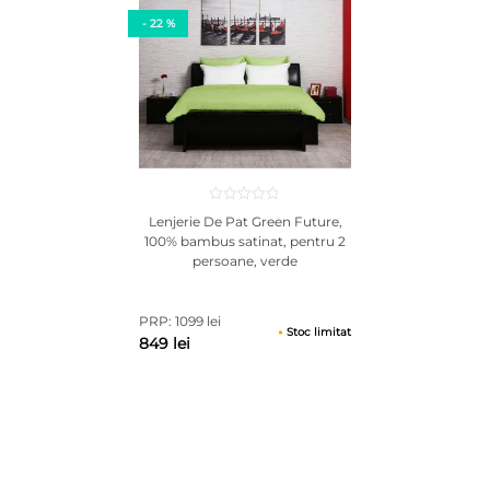
intensitatea culorilor timp indelungat.
Se recomanda evitarea curatarii chimice si a inalbirea lenjeriilor din
- 22 %
bumbac.
Uscarea ar trebui sa se realizeze la temperatura camerei, fara
interventia uscatoarelor de rufe electrice.
Se poate calca la temperatura medie.
Atentie! Fotografiile produselor prezentate au caracter informativ,
culoarea poate diferi la nuanta fata de produsul vazut pe monitor,
ecranul telefonului.
Lenjerie De Pat Green Future,
100% bambus satinat, pentru 2
persoane, verde
PRP: 1099 lei
Stoc limitat
849 lei