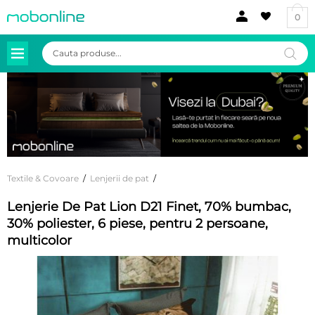
0
Products
search
Textile & Covoare
/
Lenjerii de pat
/
Lenjerie De Pat Lion D21 Finet, 70% bumbac,
30% poliester, 6 piese, pentru 2 persoane,
multicolor