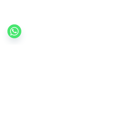
0742 088 131
info@mobonline.ro
Inscrie-te la Newsletter
Introduceti adresa dvs. de email pentru a primi stiri
despre ofertele promotionale