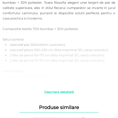
bumbac + 30% poliester.
Toata filosofia alegerii unei lenjerii de pat de
calitate superioara, ales in stilul fiecarui cumparator se invarte in jurul
confortului caminului, punand la dispozitie solutii perfecte pentru o
casa practica si moderna.
Compozitie textila: 70% bumbac + 30% poliester.
Setul contine:
cearceaf pat 220x240cm (unicolor);
cearceaf pilota 200×230 cm (fata imprimat 3D, verso unicolor);
2 fete de perna 50×70 cm (fata imprimat 3D, verso unicolor);
2 fete de perna 70×70 cm (fata imprimat 3D, verso unicolor).
Caracteristici:
imprimata colorant reactiv;
antisifonare;
se spala la 40°.
Descriere detaliată
Instructiuni de folosire:
Se recomanda a fi spalata inainte de prima utilizare pentru o igiena
Produse similare
corecta.
A se spala automat sau manual la 40°C pentru rezistenta si