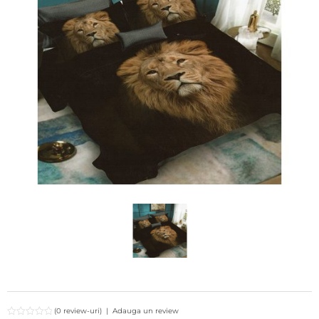
(0 review-uri)
|
Adauga un review