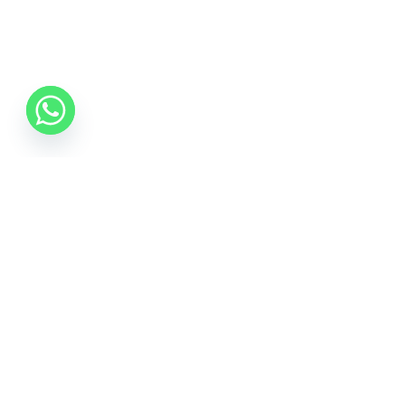
0742 088 131
info@mobonline.ro
Inscrie-te la Newsletter
Introduceti adresa dvs. de email pentru a primi stiri
despre ofertele promotionale