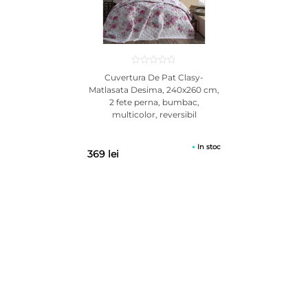
Se poate calca la temperatura medie.
Atentie! Fotografiile produselor prezentate au caracter informativ,
culoarea poate diferi la nuanta fata de produsul vazut pe monitor,
ecranul telefonului.
Cuvertura De Pat Clasy-
Matlasata Desima, 240x260 cm,
2 fete perna, bumbac,
multicolor, reversibil
In stoc
369 lei