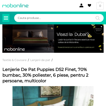
0
Products
search
Textile & Covoare
/
Lenjerii de pat
/
Lenjerie De Pat Puppies D52 Finet, 70%
bumbac, 30% poliester, 6 piese, pentru 2
persoane, multicolor