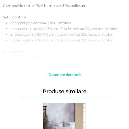
Compozitie textila: 70% bumbac + 30% poliester.
Setul contine:
cearceaf pat 220x240cm (unicolor);
cearceaf pilota 200×230 cm (fata imprimat 3D, verso unicolor);
2 fete de perna 50×70 cm (fata imprimat 3D, verso unicolor);
2 fete de perna 70×70 cm (fata imprimat 3D, verso unicolor).
Caracteristici:
imprimata colorant reactiv;
antisifonare;
se spala la 40°.
Descriere detaliată
Instructiuni de folosire:
Se recomanda a fi spalata inainte de prima utilizare pentru o igiena
Produse similare
corecta.
A se spala automat sau manual la 40°C pentru rezistenta si
intensitatea culorilor timp indelungat.
Se recomanda evitarea curatarii chimice si a inalbirea lenjeriilor din
bumbac.
Uscarea ar trebui sa se realizeze la temperatura camerei, fara
interventia uscatoarelor de rufe electrice.