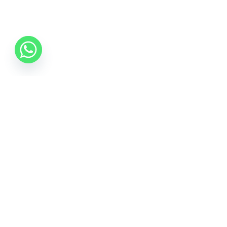
0742 088 131
info@mobonline.ro
Inscrie-te la Newsletter
Introduceti adresa dvs. de email pentru a primi stiri
despre ofertele promotionale