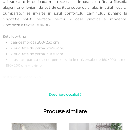
utilizare atat in perioada mai rece cat si in cea calda.
Toata filosofia
alegerii unei lenjerii de pat de calitate superioara, ales in stilul fiecarui
cumparator se invarte in jurul confortului caminului, punand la
dispozitie solutii perfecte pentru o casa practica si moderna.
Compozitie textila: 70% BBC.
Setul contine:
cearceaf pilota 200×230 cm;
2 buc. fete de perna 50×70 cm;
2 buc. fete de perna 70×70 cm
husa de pat cu elastic pentru saltele universale de 160×200 cm si
180×200 cm marime.
Instructiuni de folosire:
Se recomanda a fi spalata inainte de prima utilizare pentru o igiena
corecta.
A se spala automat sau manual la 40°C pentru rezistenta si
Descriere detaliată
intensitatea culorilor timp indelungat.
Se recomanda evitarea curatarii chimice si a inalbirea lenjeriilor din
Produse similare
bumbac.
Uscarea ar trebui sa se realizeze la temperatura camerei, fara
interventia uscatoarelor de rufe electrice.
Se poate calca la temperatura medie.