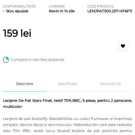
DISPONIBILITATE
LIVRARE
COD PRODUS
Stoc epuizat
Revin in 14 zile
LENJPAT300.257-HF6P11
159
lei
Cumpara in rate fara dobanda
Descriere
Specificatii
Recenzii (0)
Lenjerie De Pat Stars Finet, textil 70% BBC, 6 piese, pentru 2 persoane,
multicolor
Lenjeria de pat Butterfly Black&White cu culori frumoase si imprimeu
simpatic devine decorul dormitorului.
Materialul din care este realizata
este 70% BBC, acest lucru facand lenjeria de pat potrivita pentru