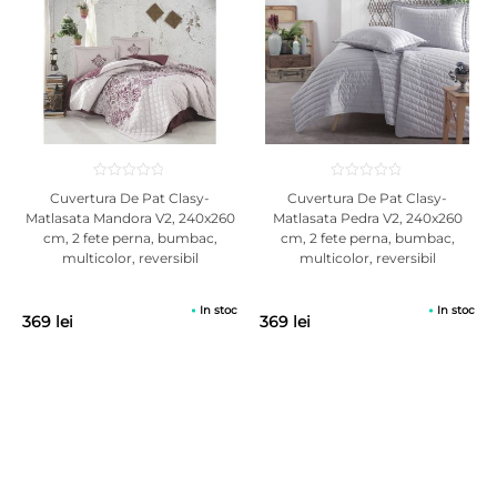
Atentie! Fotografiile produselor prezentate au caracter informativ,
culoarea poate diferi la nuanta fata de produsul vazut pe monitor,
ecranul telefonului.
Cuvertura De Pat Clasy-
Cuvertura De Pat Clasy-
Matlasata Mandora V2, 240x260
Matlasata Pedra V2, 240x260
cm, 2 fete perna, bumbac,
cm, 2 fete perna, bumbac,
multicolor, reversibil
multicolor, reversibil
In stoc
In stoc
369 lei
369 lei