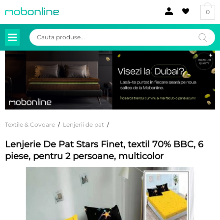
0
Products
search
Textile & Covoare
/
Lenjerii de pat
/
Lenjerie De Pat Stars Finet, textil 70% BBC, 6
piese, pentru 2 persoane, multicolor