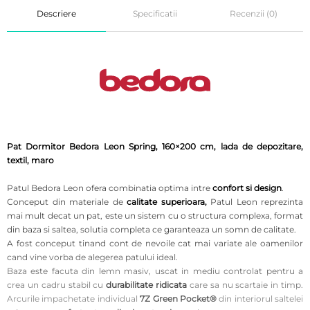
Descriere
Specificatii
Recenzii (0)
Pat Dormitor Bedora Leon Spring, 160×200 cm, lada de depozitare,
textil, maro
Patul Bedora Leon ofera combinatia optima intre
confort si design
.
Conceput din materiale de
calitate superioara,
Patul Leon reprezinta
mai mult decat un pat, este un sistem cu o structura complexa, format
din baza si saltea, solutia completa ce garanteaza un somn de calitate.
A fost conceput tinand cont de nevoile cat mai variate ale oamenilor
cand vine vorba de alegerea patului ideal.
Baza este facuta din lemn masiv, uscat in mediu controlat pentru a
crea un cadru stabil cu
durabilitate ridicata
care sa nu scartaie in timp.
Arcurile impachetate individual
7Z Green Pocket®
din interiorul saltelei