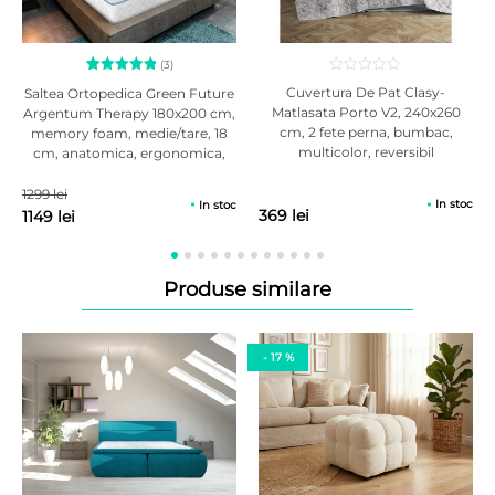
accesorii si instructiuni de asamblare. Nu asiguram montaj.
(3)
3
Evaluat la
Cuvertura De Pat Clasy-
Saltea Ortopedica Green Future
5.00
din
Matlasata Porto V2, 240x260
Argentum Therapy 180x200 cm,
5 pe baza
cm, 2 fete perna, bumbac,
memory foam, medie/tare, 18
a
evaluări
de la
multicolor, reversibil
cm, anatomica, ergonomica,
clienți
husa din tricot cu fire de ion de
argint, antialergica
1299 lei
In stoc
In stoc
369 lei
1149 lei
Produse similare
- 17 %