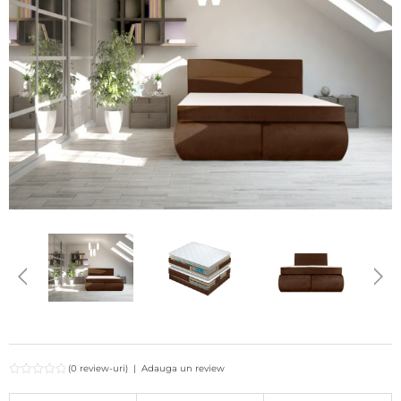
(0 review-uri)
|
Adauga un review