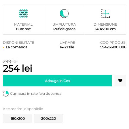
MATERIAL
UMPLUTURA
DIMENSIUNE
Bumbac
Puf de gasca
140x200 cm
DISPONIBILITATE
LIVRARE
COD PRODUS
La comanda
14-21 zile
5942661001086
299 lei
254 lei
Adauga in Cos
Cumpara in rate fara dobanda
Alte marimi disponibile
180x200
200x220