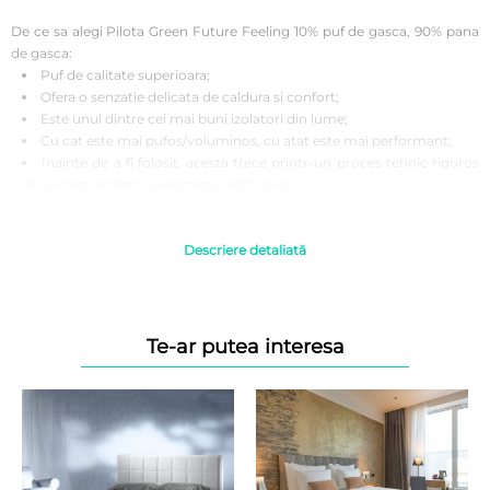
De ce sa alegi Pilota Green Future Feeling 10% puf de gasca, 90% pana
de gasca:
Puf de calitate superioara;
Ofera o senzatie delicata de caldura si confort;
Este unul dintre cei mai buni izolatori din lume;
Cu cat este mai pufos/voluminos, cu atat este mai performant;
Inainte de a fi folosit, acesta trece printr-un proces tehnic riguros
de sortare, spalare, igienizare si teflonare;
Beneficiile pufului de gasca:
Puful nu incalzeste, ci mentine temperatura corpului constanta;
Descriere detaliată
Puful de gasca isi mentine elasticitatea un timp mai indelungat
decat fibrele sintetice daca este utilizat corespunzator;
Usor, calduros, pufos;
Se aeriseste foarte bine.
Te-ar putea interesa
Instructiuni de folosire:
Se recomanda a fi spalata inainte de prima utilizare pentru o igiena
corecta.
Se spala la 30 grade, se curata chimic. A nu se folosi inalbitor. A nu
se calca si a nu se usuca la uscator, se usuca intins.