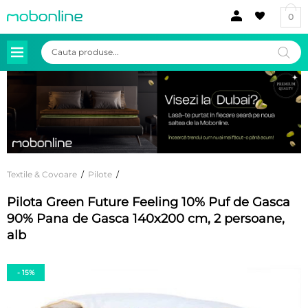
0
Products
search
Textile & Covoare
/
Pilote
/
Pilota Green Future Feeling 10% Puf de Gasca
90% Pana de Gasca 140x200 cm, 2 persoane,
alb
- 15%