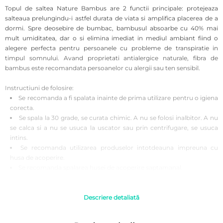
Topul de saltea Nature Bambus are 2 functii principale: protejeaza
salteaua prelungindu-i astfel durata de viata si amplifica placerea de a
dormi. Spre deosebire de bumbac, bambusul absoarbe cu 40% mai
mult umiditatea, dar o si elimina imediat in mediul ambiant fiind o
alegere perfecta pentru persoanele cu probleme de transpiratie in
timpul somnului. Avand proprietati antialergice naturale, fibra de
bambus este recomandata persoanelor cu alergii sau ten sensibil.
Instructiuni de folosire:
Se recomanda a fi spalata inainte de prima utilizare pentru o igiena
corecta.
Se spala la 30 grade, se curata chimic. A nu se folosi inalbitor. A nu
se calca si a nu se usuca la uscator sau prin centrifugare, se usuca
intins.
Se recomanda utilizarea produselor intotdeauna impreuna cu
husa de acoperire.
Se recomanda spalarea husei de acoperire saptamanal.
Se recomanda aerisirea produselor zilnic.
Asigurati-va ca produsele sunt uscate complet dupa spalare,
inainte de a le folosi.
Descriere detaliată
Atentie! Fotografiile produselor prezentate au caracter informativ,