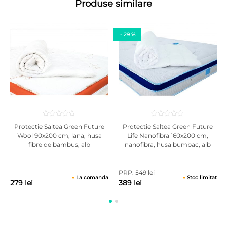
Produse similare
culoarea poate diferi la nuanta fata de produsul vazut pe monitor,
ecranul telefonului.
- 29 %
Protectie Saltea Green Future
Protectie Saltea Green Future
Wool 90x200 cm, lana, husa
Life Nanofibra 160x200 cm,
fibre de bambus, alb
nanofibra, husa bumbac, alb
PRP: 549 lei
La comanda
Stoc limitat
279 lei
389 lei