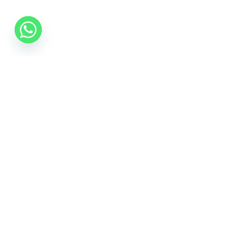
0742 088 131
info@mobonline.ro
Inscrie-te la Newsletter
Introduceti adresa dvs. de email pentru a primi stiri
despre ofertele promotionale