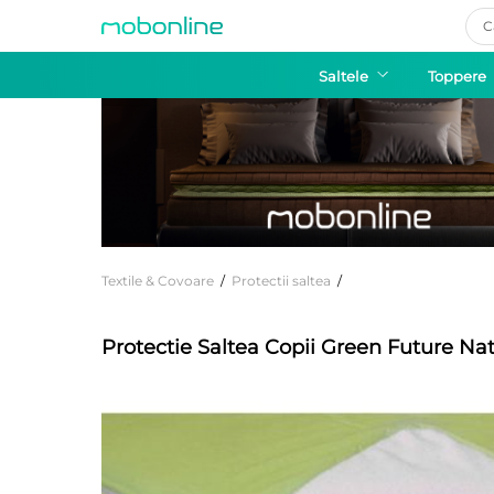
Pro
sea
Saltele
Toppere
Textile & Covoare
/
Protectii saltea
/
Protectie Saltea Copii Green Future N