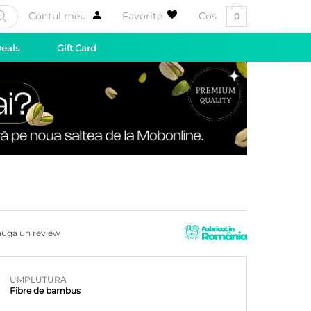
Contul meu
Favorite
Cos
0
Deals
Gift Card
uga un review
UMPLUTURA
Fibre de bambus