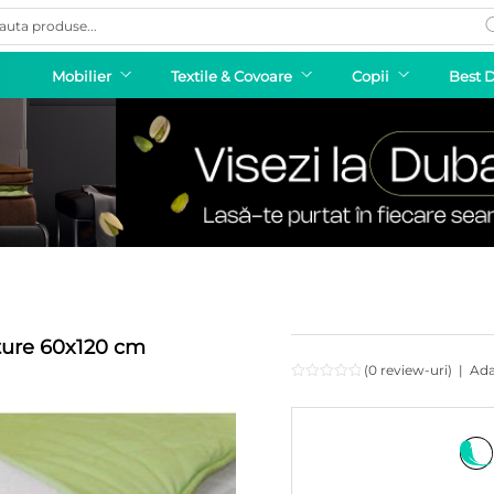
ducts
rch
Mobilier
Textile & Covoare
Copii
Best 
ature 60x120 cm
(0 review-uri)
|
Ada