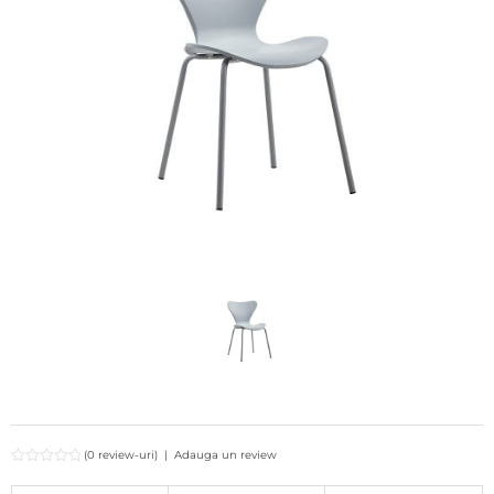
(0 review-uri)
|
Adauga un review