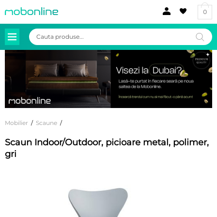
0
Products
search
Mobilier
/
Scaune
/
Scaun Indoor/Outdoor, picioare metal, polimer,
gri