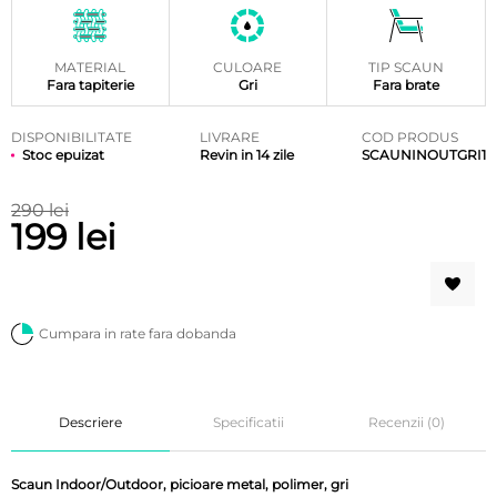
MATERIAL
CULOARE
TIP SCAUN
Fara tapiterie
Gri
Fara brate
DISPONIBILITATE
LIVRARE
COD PRODUS
Stoc epuizat
Revin in 14 zile
SCAUNINOUTGRI1
290 lei
199 lei
Cumpara in rate fara dobanda
Descriere
Specificatii
Recenzii (0)
Scaun Indoor/Outdoor, picioare metal, polimer, gri