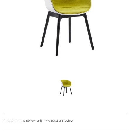
(0 review-uri)
|
Adauga un review