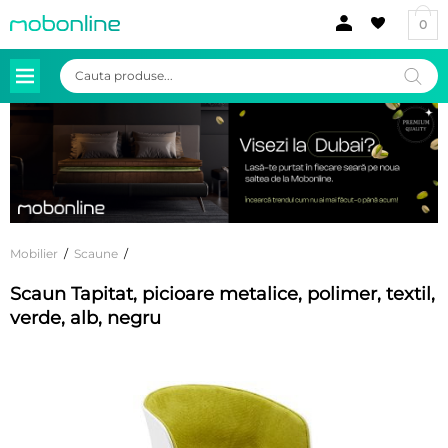
0
Products
search
Mobilier
/
Scaune
/
Scaun Tapitat, picioare metalice, polimer, textil,
verde, alb, negru