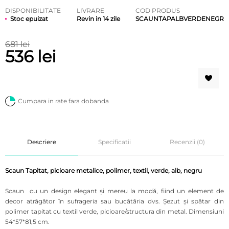
DISPONIBILITATE
LIVRARE
COD PRODUS
Stoc epuizat
Revin in 14 zile
SCAUNTAPALBVERDENEGR
681 lei
536 lei
Cumpara in rate fara dobanda
Descriere
Specificatii
Recenzii (0)
Scaun Tapitat, picioare metalice, polimer, textil, verde, alb, negru
Scaun cu un design elegant și mereu la modă, fiind un element de
decor atrăgător în sufrageria sau bucătăria dvs.
Șezut și spătar din
polimer tapitat cu textil verde, picioare/structura din metal. Dimensiuni
54*57*81,5 cm.