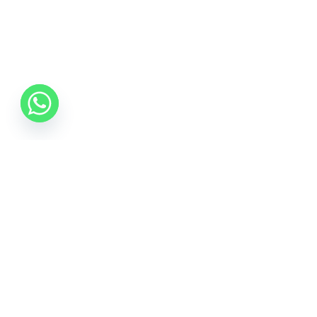
0742 088 131
info@mobonline.ro
Inscrie-te la Newsletter
Introduceti adresa dvs. de email pentru a primi stiri
despre ofertele promotionale