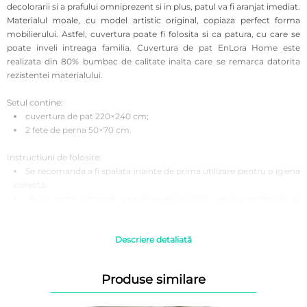
decolorarii si a prafului omniprezent si in plus, patul va fi aranjat imediat.
Materialul moale, cu model artistic original, copiaza perfect forma
mobilierului. Astfel, cuvertura poate fi folosita si ca patura, cu care se
poate inveli intreaga familia. Cuvertura de pat EnLora Home este
realizata din 80% bumbac de calitate inalta care se remarca datorita
rezistentei materialului.
Setul contine:
cuvertura de pat 220×240 cm;
2 fete de perna 50×70 cm.
Instructiuni de folosire:
Se recomanda a fi spalata inainte de prima utilizare pentru o igiena
corecta.
A se spala automat sau manual la 30°C pentru rezistenta si
intensitatea culorilor timp indelungat.
Se recomanda evitarea curatarii chimice si a inalbirea.
Uscarea ar trebui sa se realizeze la temperatura camerei, fara
Descriere detaliată
interventia uscatoarelor de rufe electrice.
Se poate calca la temperatura medie.
Produse similare
Atentie! Fotografiile produselor prezentate au caracter informativ,