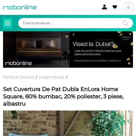
0
Products
search
Textile & Covoare
/
Lenjerii de pat
/
Set Cuvertura De Pat Dubla EnLora Home
Square, 80% bumbac, 20% poliester, 3 piese,
albastru