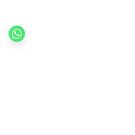
0742 088 131
info@mobonline.ro
Inscrie-te la Newsletter
Introduceti adresa dvs. de email pentru a primi stiri
despre ofertele promotionale