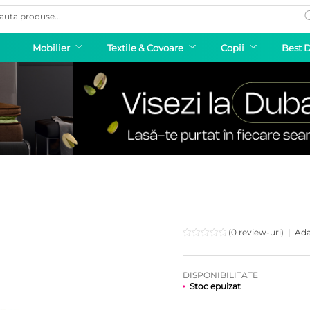
ducts
rch
Mobilier
Textile & Covoare
Copii
Best 
(0 review-uri)
|
Ada
DISPONIBILITATE
Stoc epuizat