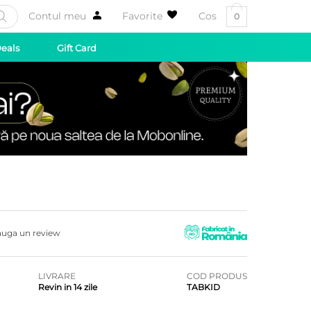
Contul meu
Favorite
Cos
0
Deals
Gift Card
uga un review
LIVRARE
COD PRODUS
Revin in 14 zile
TABKID