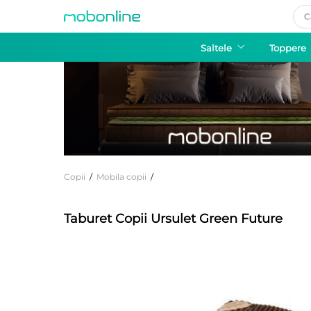
Pro
sea
Saltele
Toppere
Copii
/
Mobila copii
/
Taburet Copii Ursulet Green Future