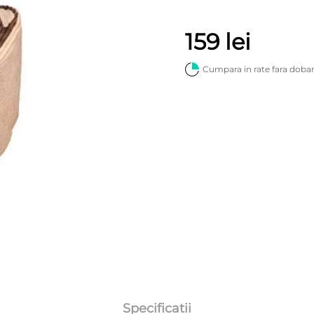
159
lei
Cumpara in rate fara doba
Specificatii