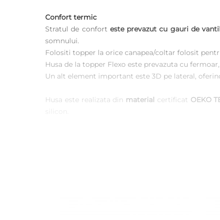
Confort termic
Stratul de confort
este prevazut cu gauri de vanti
somnului.
Folositi topper la orice canapea/coltar folosit pentr
Husa de la topper Flexo este prevazuta cu fermoar, 
Un alt element important este 3D pe lateral, oferind
Husa este realizata din
material
certificat
OEKO T
silicon.
Topperul Flexo este IDEAL datorita inaltimii nu numa
Topperul Flexo aduce armonie si in timpul excursiil
Putem sa-l folosim si la excursii cu cort, rulota, su
Caracteristici cheie:
Creste gradul de confort al saltelei/canapelei e
Potrivit pentru diferite activitati fizice/ yoga/ f