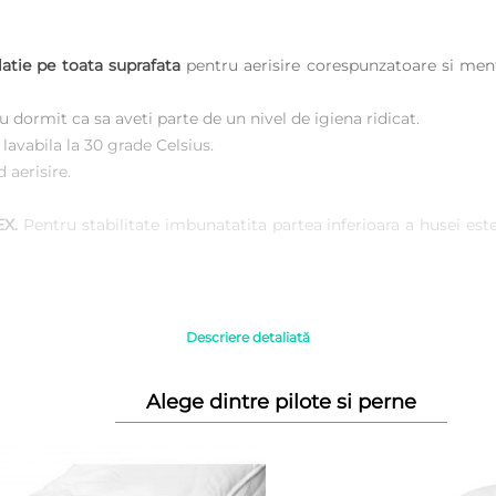
latie pe toata suprafata
pentru aerisire corespunzatoare si me
u dormit ca sa aveti parte de un nivel de igiena ridicat.
lavabila la 30 grade Celsius.
 aerisire.
EX.
Pentru stabilitate imbunatatita partea inferioara a husei est
i pe canapele/ saltele dar inclusiv pe paturi tip Boxpring poate f
or!
Descriere detaliată
nt ideale pentru sport, fitness, yoga
Alege dintre pilote si perne
xistente
itness