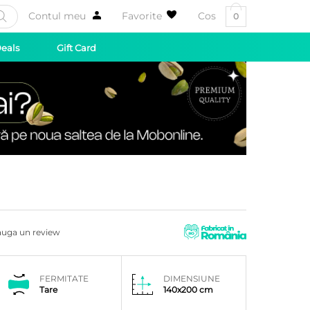
Contul meu
Favorite
Cos
0
Deals
Gift Card
uga un review
FERMITATE
DIMENSIUNE
Tare
140x200 cm