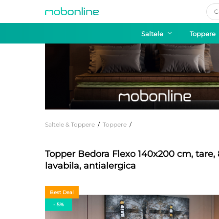
Pro
sea
Saltele
Toppere
Saltele & Toppere
/
Toppere
/
Topper Bedora Flexo 140x200 cm, tare, 
lavabila, antialergica
Best Deal
- 5%