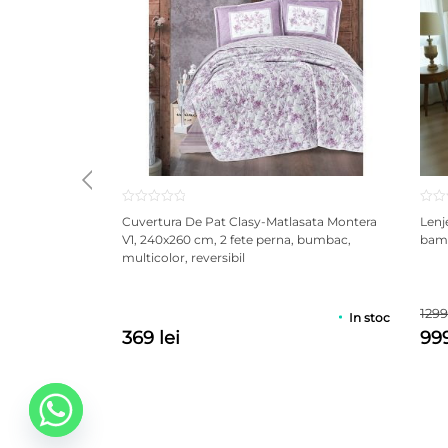
Cuvertura De Pat Clasy-Matlasata Montera
Lenj
V1, 240x260 cm, 2 fete perna, bumbac,
bamb
multicolor, reversibil
1299
In stoc
369 lei
999