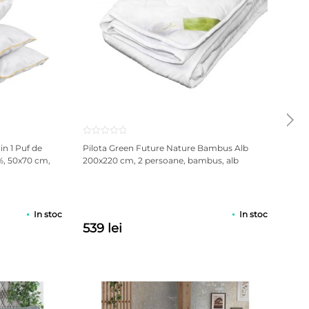
pirng
Evalu
2
in 1 Puf de
Pilota Green Future Nature Bambus Alb
Pern
5.00
%, 50x70 cm,
200x220 cm, 2 persoane, bambus, alb
Memo
5 pe
pes l
a
eva
de la
clienț
In stoc
In stoc
539 lei
99 
ile.