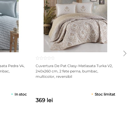
sata Pedra V4,
Cuvertura De Pat Clasy-Matlasata Turka V2,
Lenj
umbac,
240x260 cm, 2 fete perna, bumbac,
pers
multicolor, reversibil
PRP: 
In stoc
Stoc limitat
369 lei
89 