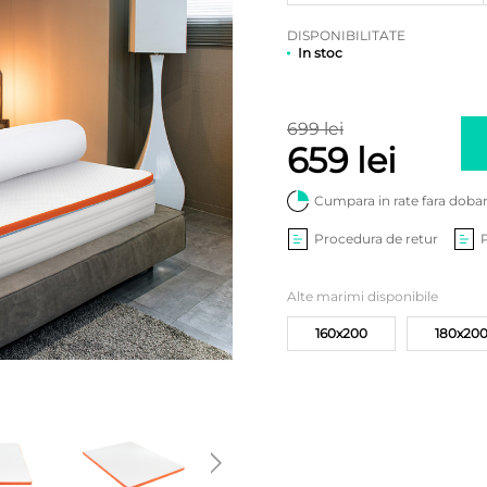
DISPONIBILITATE
In stoc
699 lei
659 lei
Cumpara in rate fara doba
Procedura de retur
Alte marimi disponibile
160x200
180x20