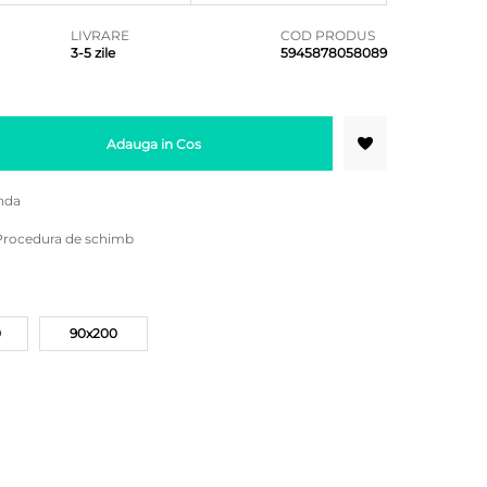
LIVRARE
COD PRODUS
3-5 zile
5945878058089
Adauga in Cos
nda
Procedura de schimb
0
90x200