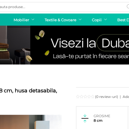
ducts
rch
Mobilier
Textile & Covoare
Copii
Best 
8 cm, husa detasabila,
(0 review-uri)
|
Ada
GROSIME
8 cm