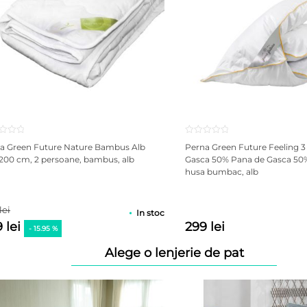
veche, uzata sau completeaza stratul sumplimentar la un pat boxs
atiu prea mare in timpul zilei;
din zona umerilor, coloanei si soldurilor.
ori de cate ori este nevoie.
ta Green Future Nature Bambus Alb
Perna Green Future Feeling 3 
200 cm, 2 persoane, bambus, alb
Gasca 50% Pana de Gasca 50
husa bumbac, alb
lei
In stoc
 lei
299 lei
- 15.95 %
Alege o lenjerie de pat
ta/roluita in dulap sau in lada de depozitare a canapelei extensib