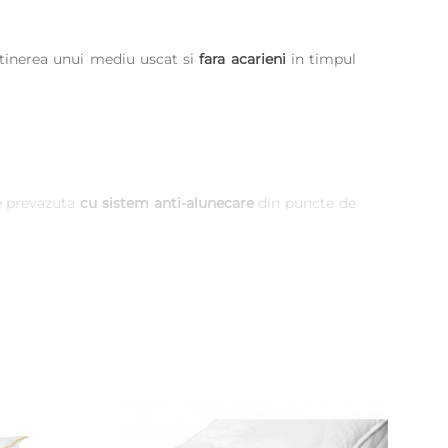
ntinerea unui mediu uscat si
fara acarieni
in timpul
e prevazuta
cu sistem anti-alunecare
din puncte de
i folosit.