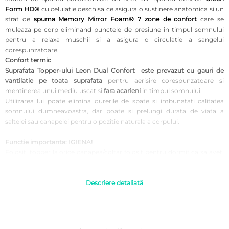
Form HD®
cu celulatie deschisa ce asigura o sustinere anatomica si un
strat de
spuma Memory Mirror Foam®
7 zone de confort
care se
muleaza pe corp eliminand punctele de presiune in timpul somnului
pentru a relaxa muschii si a asigura o circulatie a sangelui
corespunzatoare.
Confort termic
Suprafata Topper-ului Leon Dual Confort
este prevazut cu gauri de
vantilatie pe toata suprafata
pentru aerisire corespunzatoare si
mentinerea unui mediu uscat si
fara acarieni
in timpul somnului.
Utilizarea lui poate elimina durerile de spate si imbunatati calitatea
somnului dumneavoastra, dar poate si prelungi durata de viata a
saltelei sau canapelei pentru o pozitie naturala a corpului.
Functie importanta: IGIENA!
Folositi topper la orice canapea/coltar folosit pentru dormit ca sa aveti
parte de un nivel de igiena ridicat.
Topperul Bedora Leon Dual Confort
este
IDEAL
datorita inaltimii nu
numai pe canapele/ saltele dar inclusiv pe paturi tip Boxpring poate fi
Descriere detaliată
folosit.
Topperul Leon aduce armonie si in timpul excursiilor!
Putem sa-l folosim si la excursii cu cort, rulota, sunt ideale pentru sport,
fitness, yoga