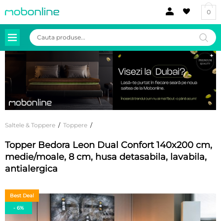
0
Products
search
Saltele & Toppere
/
Toppere
/
Topper Bedora Leon Dual Confort 140x200 cm,
medie/moale, 8 cm, husa detasabila, lavabila,
antialergica
Best Deal
- 6%