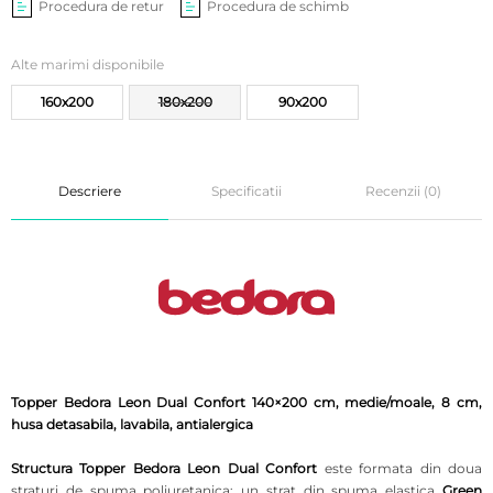
Procedura de retur
Procedura de schimb
Alte marimi disponibile
160x200
180x200
90x200
Descriere
Specificatii
Recenzii (0)
Topper Bedora Leon Dual Confort 140×200 cm, medie/moale, 8 cm,
husa detasabila, lavabila, antialergica
Structura Topper Bedora Leon Dual Confort
este formata din doua
straturi de spuma poliuretanica: un strat din spuma elastica
Green