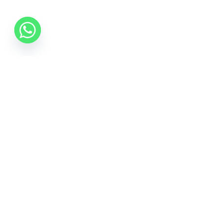
0742 088 131
info@mobonline.ro
Inscrie-te la Newsletter
Introduceti adresa dvs. de email pentru a primi stiri
despre ofertele promotionale