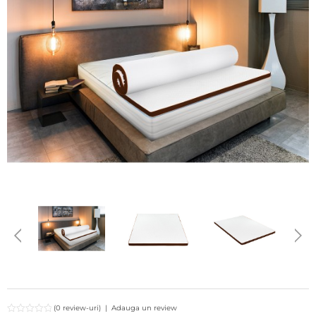
(0 review-uri)
|
Adauga un review