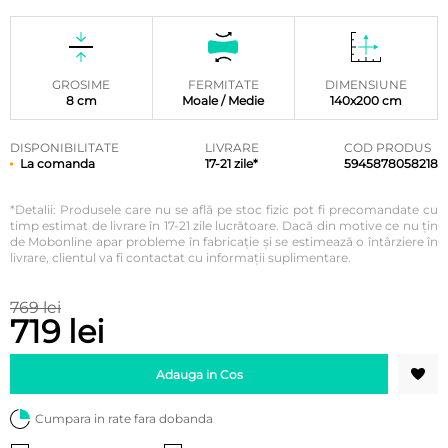
GROSIME
FERMITATE
DIMENSIUNE
8 cm
Moale / Medie
140x200 cm
DISPONIBILITATE
LIVRARE
COD PRODUS
La comanda
17-21 zile*
5945878058218
*Detalii: Produsele care nu se află pe stoc fizic pot fi precomandate cu
timp estimat de livrare în 17-21 zile lucrătoare. Dacă din motive ce nu țin
de Mobonline apar probleme în fabricație și se estimează o întârziere în
livrare, clientul va fi contactat cu informații suplimentare.
769 lei
719 lei
Adauga in Cos
Cumpara in rate fara dobanda