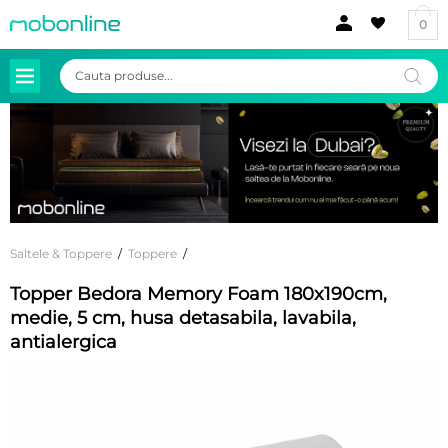
0
Products
search
Saltele & Toppere
/
Toppere
/
Topper Bedora Memory Foam 180x190cm,
medie, 5 cm, husa detasabila, lavabila,
antialergica