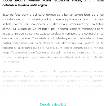
Topper Bedora Memory Foam 180x190cm, medie, 5 cm, husa
detasabila, lavabila, antialergica
Este perfect pentru cei care doresc sa aiba un somn bun pe orice
suprafata de dormit. Acest produs cu memory foam va da o noua viata
saltelei vechi sau canapelei cu denivelari, imbunatatind calitatea
somnului. Odata ce va intindeti pe Topperul Bedora Memory Foam
aceasta incepe sa se incalzeasca, preluand temperatura corpului si sa
devina mai moale. Topperele sunt ideale pentru canapele, coltare,
paturi extensibile cu mici defecte sau denivelari, dar putem sa le
folosim si la excursii cu cort, rulota, sunt ideale pentru sport, fitness,
yoga. Topperul este de fapt un strat suplimentar care ofera confort. Un
topper poate prelungi durata de viata a saltelei, reduce semnificativ
uzura zilnica.
Spuma memory foam obtinut din spuma viscoelastica, asigura
dispersarea uniforma a punctelor de presiune. Se adapteaza perfect la
greutatea, temperatura si forma corpului, si asigura suportul complet
pentru coloana vertebrala. Este o spuma anatomica, care are efect
relaxant. Datorita acestor fapte, saltelele dotate cu memory foam sunt
folosite in reabilitare si in preventie. Spuma memory foam ajuta la
eliminarea durerilor cauzate de convulsiile musculare sau crampe,
amelioreaza durerile datorate modului incordat de viata, stresului,
Descriere detaliată