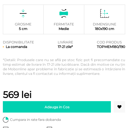
Evaluat la
5.00
din
5 pe baza
unei
singure
evaluări
GROSIME
FERMITATE
DIMENSIUNE
5 cm
Medie
180x190 cm
DISPONIBILITATE
LIVRARE
COD PRODUS
La comanda
17-21 zile*
TOPMEM180/190
*Detalii: Produsele care nu se află pe stoc fizic pot fi precomandate cu
timp estimat de livrare în 17-21 zile lucrătoare. Dacă din motive ce nu țin
de Mobonline apar probleme în fabricație și se estimează o întârziere în
livrare, clientul va fi contactat cu informații suplimentare.
569
lei
Adauga in Cos
Cumpara in rate fara dobanda