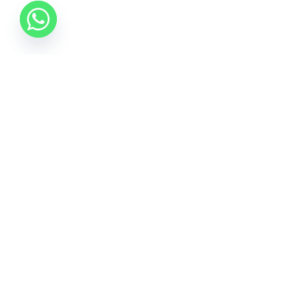
0742 088 131
info@mobonline.ro
Inscrie-te la Newsletter
Introduceti adresa dvs. de email pentru a primi stiri
despre ofertele promotionale