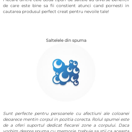
de care este bine sa fii constient atunci cand pornesti in
cautarea produsul perfect creat pentru nevoile tale!
Saltelele din spuma
Sunt perfecte pentru persoanele cu afectiuni ale coloanei
deoarece mentin corpul in pozitia corecta. Rolul spumei este
de a oferi suportul dedicat fiecarei zone a corpului. Daca
vorbim despre spuma cu memorie, trebuie sa stii ca aceasta