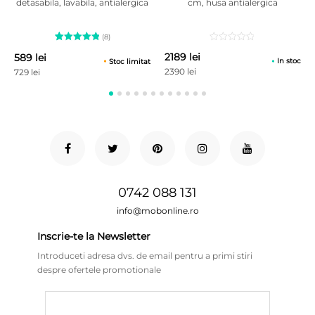
detasabila, lavabila, antialergica
cm, husa antialergica
(8)
8
Evaluat la
2189 lei
589 lei
5.00
din
In stoc
Stoc limitat
5 pe baza
2390 lei
729 lei
a
evaluări
de la
clienți
0742 088 131
info@mobonline.ro
Inscrie-te la Newsletter
Introduceti adresa dvs. de email pentru a primi stiri
despre ofertele promotionale