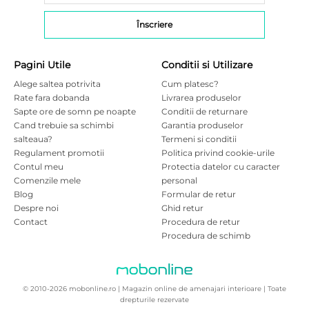
Pagini Utile
Conditii si Utilizare
Alege saltea potrivita
Cum platesc?
Rate fara dobanda
Livrarea produselor
Sapte ore de somn pe noapte
Conditii de returnare
Cand trebuie sa schimbi
Garantia produselor
salteaua?
Termeni si conditii
Regulament promotii
Politica privind cookie-urile
Contul meu
Protectia datelor cu caracter
Comenzile mele
personal
Blog
Formular de retur
Despre noi
Ghid retur
Contact
Procedura de retur
Procedura de schimb
© 2010-2026 mobonline.ro | Magazin online de amenajari interioare | Toate
drepturile rezervate