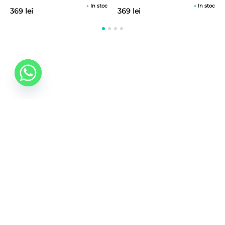
In stoc
In stoc
369 lei
369 lei
0742 088 131
info@mobonline.ro
Inscrie-te la Newsletter
Introduceti adresa dvs. de email pentru a primi stiri
despre ofertele promotionale