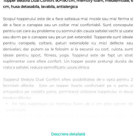
Topper Bedora Dual Confort 90×190 cm, memory foam, medie/moale, 6
cm, husa detasabila, lavabila, antialergica
Scopul topperului este de a face salteaua mai moale sau mai ferma si
de a face o canapea sau un coltar mai confortabil. Sunt concepute
pentru cei care au probleme cu somnul din cauza saltelei vechi şi uzate
sau dorm pe o canapea sau pe un pat extensibil. Topperele sunt ideale
pentru canapele, coltare, paturi extensibile cu mici defecte sau
denivelari, dar putem sa le folosim si la excursii cu cort, rulota, sunt
ideale pentru sport, fitness, yoga. Topperul este de fapt un strat
suplimentar care ofera confort. Un topper poate prelungi durata de
viata a saltelei, reduce semnificativ uzura zilnica.
Topperul Bedora Dual Confort ofera posibilitatea de a opta pentru 2
fermitati diferite. Este un topper foarte confortabil pe o parte si
ortopedica pe cealalta parte, permitand utilizarea topperului in doua
moduri diferite:
Pe fata superioara cu memory foam de 2 cm este extrem de
confortabil.
Pe fata inferioara pote fi folosita ca un topper semimedicala, in
cazul durerilor de spate.
Spuma memory obtinuta din spuma viscoelastica asigura dispersarea
Descriere detaliată