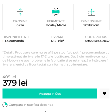
Evaluat la
11
4.91
din
5 pe baza
a
evaluări
de la
clienți
GROSIME
FERMITATE
DIMENSIUNE
6 cm
Moale / Medie
90x190 cm
DISPONIBILITATE
LIVRARE
COD PRODUS
La comanda
17-21 zile*
5945878002037
*Detalii: Produsele care nu se află pe stoc fizic pot fi precomandate cu
timp estimat de livrare în 17-21 zile lucrătoare. Dacă din motive ce nu țin
de Mobonline apar probleme în fabricație și se estimează o întârziere în
livrare, clientul va fi contactat cu informații suplimentare.
409 lei
379 lei
Adauga in Cos
Cumpara in rate fara dobanda