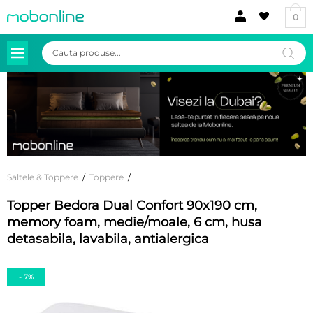
0
Products
search
Saltele & Toppere
/
Toppere
/
Topper Bedora Dual Confort 90x190 cm,
memory foam, medie/moale, 6 cm, husa
detasabila, lavabila, antialergica
- 7%