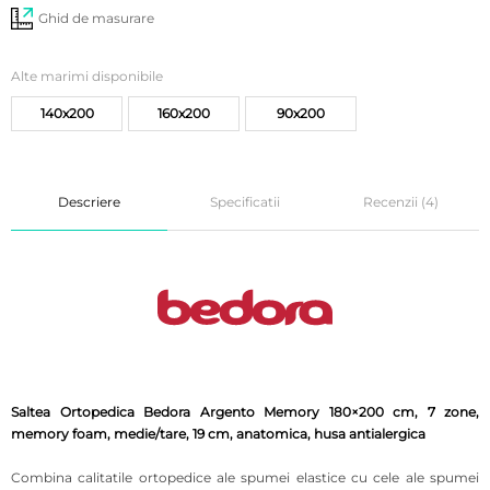
Ghid de masurare
Alte marimi disponibile
140x200
160x200
90x200
Descriere
Specificatii
Recenzii (4)
Saltea Ortopedica Bedora Argento Memory 180×200 cm, 7 zone,
memory foam, medie/tare, 19 cm, anatomica, husa antialergica
Combina calitatile ortopedice ale spumei elastice cu cele ale spumei