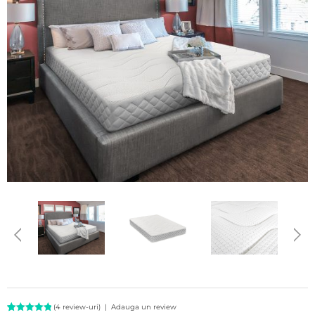
(
4
review-uri)
|
Adauga un review