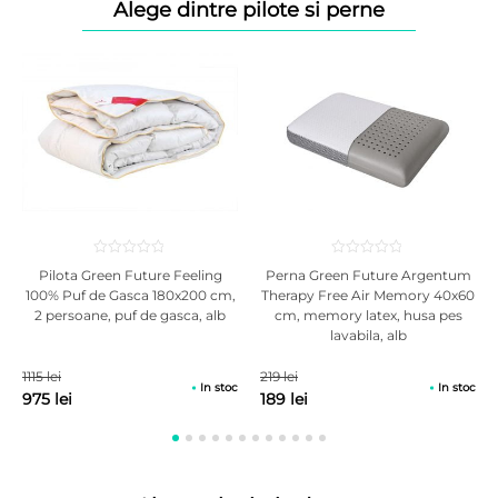
Alege dintre pilote si perne
Capsulele cu ioni de argint ajuta la eliberarea tensiunilor acumulate in
timpul zilei prin disiparea electricitatii statice. Proprietatile naturale ale
ionilor de argint, binecunoscute in medicina curenta, diminueaza
dezvoltarea microbilor si bacteriilor pe suprafata husei si asigura o
suprafata curata, antialergica pentru unui somn sanatos fara micro-
organisme.
Pilota Green Future Feeling
Perna Green Future Argentum
100% Puf de Gasca 180x200 cm,
Therapy Free Air Memory 40x60
2 persoane, puf de gasca, alb
cm, memory latex, husa pes
lavabila, alb
1115 lei
219 lei
In stoc
In stoc
975 lei
189 lei