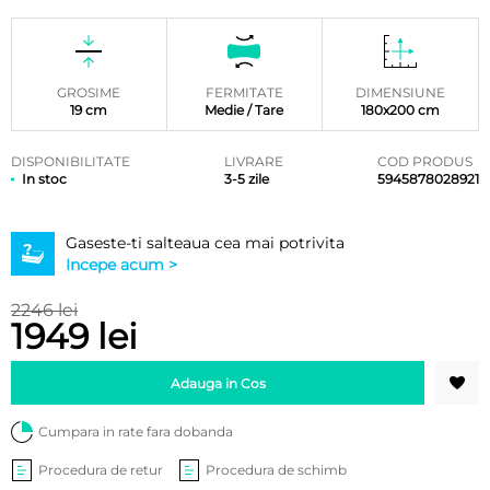
Evaluat la
4
5.00
din
5 pe baza
a
evaluări
de la
clienți
GROSIME
FERMITATE
DIMENSIUNE
19 cm
Medie / Tare
180x200 cm
DISPONIBILITATE
LIVRARE
COD PRODUS
In stoc
3-5 zile
5945878028921
Gaseste-ti salteaua cea mai potrivita
Incepe acum >
2246 lei
1949 lei
Adauga in Cos
Cumpara in rate fara dobanda
Procedura de retur
Procedura de schimb