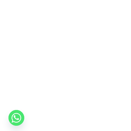
De ce sa cumperi Salteaua Ortopedica Bedora Argentum Memory, 7
zone:
Suport ortopedic.
Tratament antialergic.
Durabilitate.
Calitate.
Indicata pentru toate pozitiile de dormit: pe spate, pe lateral si pe
stomac.