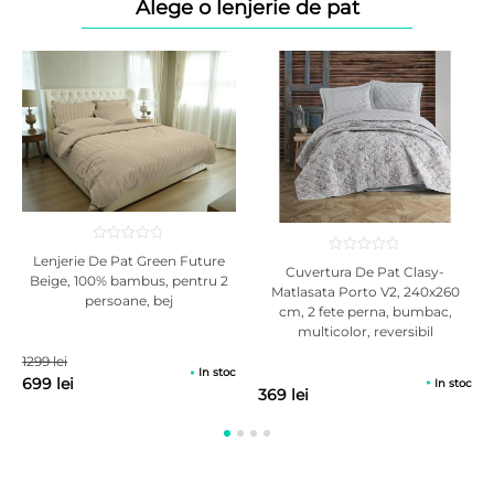
Alege o lenjerie de pat
Tehnologia avansata a spumei suport Green Form HD® impreuna cu
cea a stratului de Memory Foam 7 zone asigura un somn fara
propagarea miscarilor partenerului. Salteaua poate fi utilizata pe
ambele parti avand fermitati diferite: o parte foarte ferma cu strat de
confort din fibre naturale de bumbac si o parte mai moale cu strat de
confort de 3 cm din memory foam. Greutate maxima
recomandata/persoana: 100 kg.
Lenjerie De Pat Green Future
Cuvertura De Pat Clasy-
Beige, 100% bambus, pentru 2
Matlasata Porto V2, 240x260
persoane, bej
cm, 2 fete perna, bumbac,
multicolor, reversibil
1299 lei
In stoc
699 lei
In stoc
369 lei