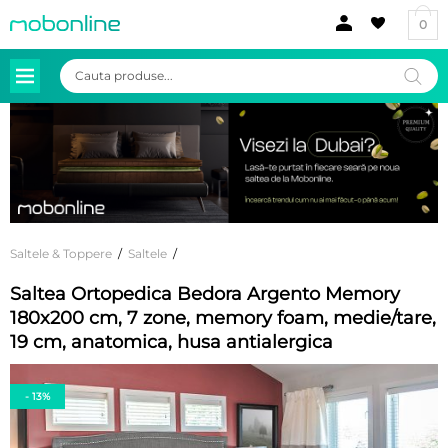
0
Products
search
Saltele & Toppere
/
Saltele
/
Saltea Ortopedica Bedora Argento Memory
180x200 cm, 7 zone, memory foam, medie/tare,
19 cm, anatomica, husa antialergica
- 13%