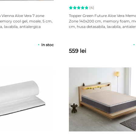
(4)
Evaluat la
4
 Vienna Aloe Vera 7 zone
Topper Green Future Aloe Vera Mem
5.00
emory cool gel, moale, 5 cm,
Zone 140x200 cm, memory foam, me
din 5 pe
, lavabila, antialergica
cm, husa detasabila, lavabila, antiale
baza a
evaluări
de la
clienți
In stoc
559 lei