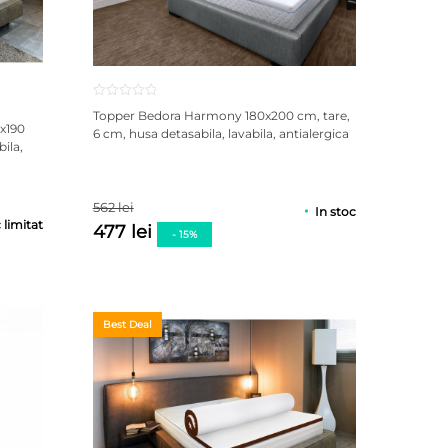
Topper Bedora Harmony 180x200 cm, tare,
x190
6 cm, husa detasabila, lavabila, antialergica
ila,
562 lei
In stoc
 limitat
477 lei
- 15%
Best Deal