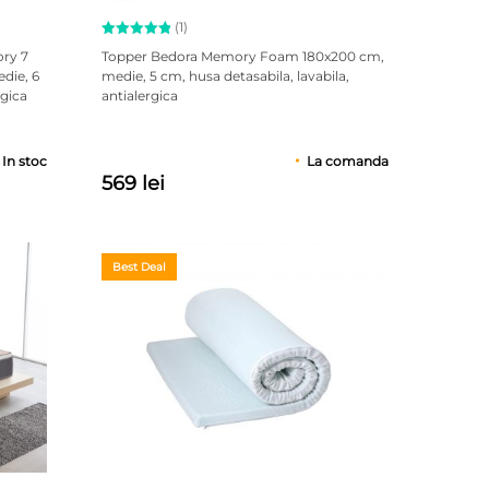
(1)
Evaluat la
ory 7
Topper Bedora Memory Foam 180x200 cm,
5.00
die, 6
medie, 5 cm, husa detasabila, lavabila,
din 5 pe
rgica
antialergica
baza unei
singure
evaluări
In stoc
La comanda
569 lei
Best Deal