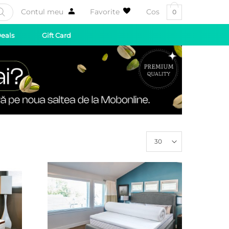
Contul meu
Favorite
Cos
0
Deals
Gift Card
30