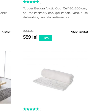
(8)
Evaluat la
8
Topper Bedora Arctic Cool Gel 180x200 cm,
5.00
abila,
spuma memory cool gel, moale, 4cm, husa
din 5 pe
detasabila, lavabila, antialergica
baza a
evaluări
de la
clienți
729 lei
In stoc
Stoc limitat
589 lei
- 19%
(1)