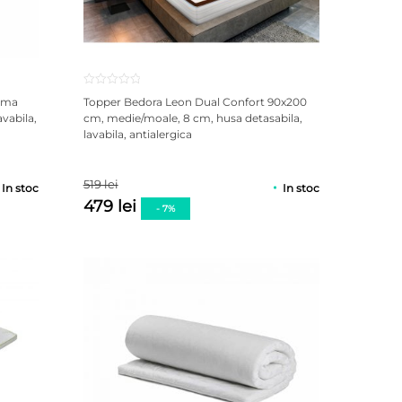
puma
Topper Bedora Leon Dual Confort 90x200
avabila,
cm, medie/moale, 8 cm, husa detasabila,
lavabila, antialergica
519 lei
In stoc
In stoc
479 lei
- 7%