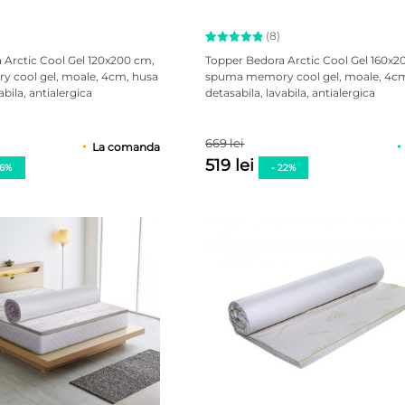
(8)
Evaluat la
8
 Arctic Cool Gel 120x200 cm,
Topper Bedora Arctic Cool Gel 160x2
5.00
 cool gel, moale, 4cm, husa
spuma memory cool gel, moale, 4c
din 5 pe
abila, antialergica
detasabila, lavabila, antialergica
baza a
evaluări
de la
clienți
669 lei
La comanda
519 lei
16%
- 22%