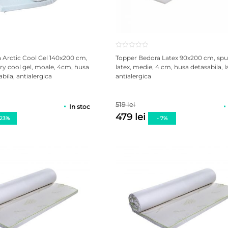
 Arctic Cool Gel 140x200 cm,
Topper Bedora Latex 90x200 cm, s
 cool gel, moale, 4cm, husa
latex, medie, 4 cm, husa detasabila, l
abila, antialergica
antialergica
519 lei
In stoc
479 lei
 23%
- 7%