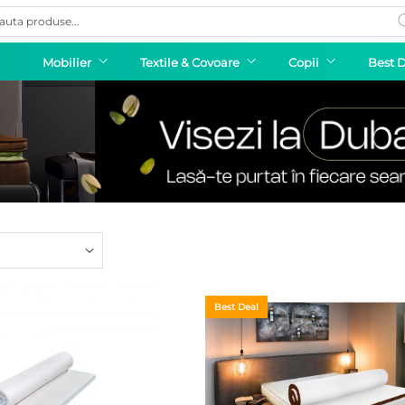
ducts
rch
Mobilier
Textile & Covoare
Copii
Best 
Best Deal