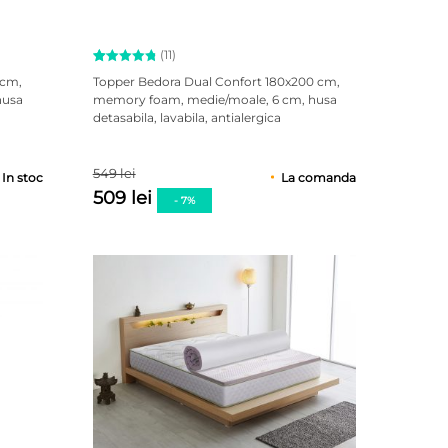
(11)
Evaluat la
11
 cm,
Topper Bedora Dual Confort 180x200 cm,
4.91
husa
memory foam, medie/moale, 6 cm, husa
din 5 pe
detasabila, lavabila, antialergica
baza a
evaluări
de la
clienți
549 lei
In stoc
La comanda
509 lei
- 7%