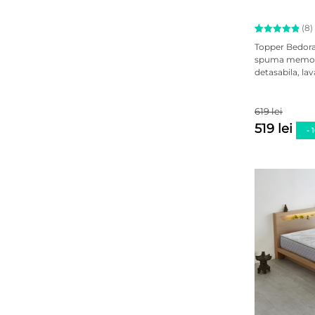
(8)
Evaluat la
8
Topper Bedora
5.00
spuma memory
din 5 pe
detasabila, lav
baza a
evaluări
de la
clienți
619 lei
519 lei
- 