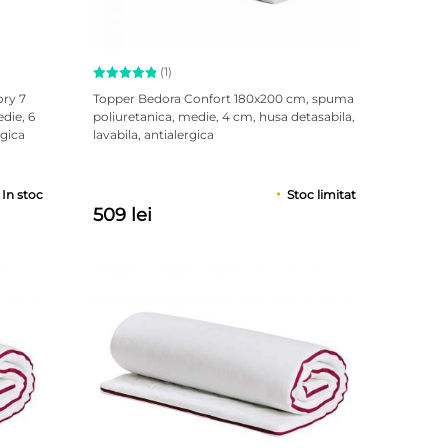
(1)
Evaluat la
ory 7
Topper Bedora Confort 180x200 cm, spuma
5.00
die, 6
poliuretanica, medie, 4 cm, husa detasabila,
din 5 pe
rgica
lavabila, antialergica
baza unei
singure
evaluări
In stoc
Stoc limitat
509 lei