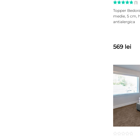
(1)
Evaluat la
Topper Bedor
5.00
medie, 5 cm, h
din 5 pe
antialergica
baza unei
singure
evaluări
569 lei