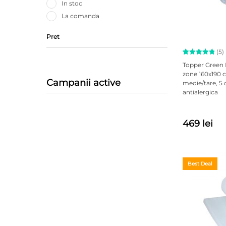
In stoc
La comanda
Pret
(5)
Evaluat la
5
Topper Green
5.00
zone 160x190
din 5 pe
Campanii active
medie/tare, 5 
baza a
evaluări
antialergica
de la
clienți
469 lei
Best Deal