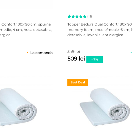
(11)
Evaluat la
11
 Confort 180x190 cm, spuma
Topper Bedora Dual Confort 180x190
4.91
 medie, 4 cm, husa detasabila,
memory foam, medie/moale, 6 cm, 
din 5 pe
lergica
detasabila, lavabila, antialergica
baza a
evaluări
de la
clienți
549 lei
La comanda
509 lei
- 7%
Best Deal