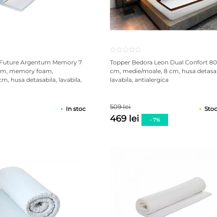
 Future Argentum Memory 7
Topper Bedora Leon Dual Confort 80
 cm, memory foam,
cm, medie/moale, 8 cm, husa detasab
cm, husa detasabila, lavabila,
lavabila, antialergica
509 lei
In stoc
Stoc
469 lei
- 7%