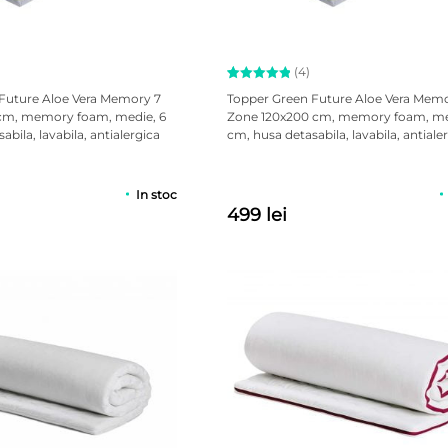
(4)
Evaluat la
4
Future Aloe Vera Memory 7
Topper Green Future Aloe Vera Mem
5.00
 cm, memory foam, medie, 6
Zone 120x200 cm, memory foam, me
din 5 pe
bila, lavabila, antialergica
cm, husa detasabila, lavabila, antiale
baza a
evaluări
de la
clienți
In stoc
499 lei