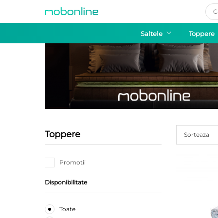
Pro
sea
Saltele
Toppere
Toppere
Sorteaza
Promotii
Disponibilitate
Toate