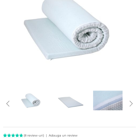
(
8
review-uri)
|
Adauga un review