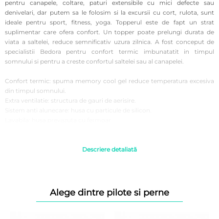
pentru canapele, coltare, paturi extensibile cu mici defecte sau
denivelari, dar putem sa le folosim si la excursii cu cort, rulota, sunt
ideale pentru sport, fitness, yoga. Topperul este de fapt un strat
suplimentar care ofera confort. Un topper poate prelungi durata de
viata a saltelei, reduce semnificativ uzura zilnica. A fost conceput de
specialistii Bedora pentru confort termic imbunatatit in timpul
somnului si pentru a creste confortul saltelei sau al canapelei.
Confort termic: spuma memory cool gel reduce temperatura excesiva
din timpul somnului.
Extra ventilatie: structura de gauri de aerisire.
Sistem anti alunecare: husa cu particule de silicon.
Lavabila: husa prevazuta cu fermoar.
Recomandari de utilizare:
Desfaceti cu grija folia de protectie, fara a folosi cutitul sau alte
Descriere detaliată
obiecte ascutite care ar putea deterioara tesatura topperului, imediat
dupa achizitionare.
Dupa derulare acordati 72 ore pentru o revenire completa la forma
initiala. In aceasta perioada nu asezati obiecte grele pe topper.
Alege dintre pilote si perne
Este indicat sa utilizati acest produs in spatii inchise, intr-un climat
normal de umiditate si temperatura.
Se recomanda aerisirea zilnica a incaperii si expunerea produselor