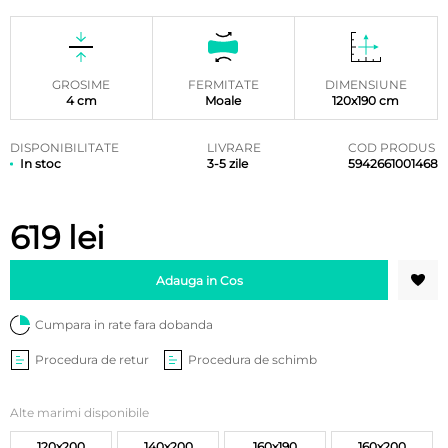
Evaluat la
8
5.00
din
5 pe baza
a
evaluări
de la
clienți
GROSIME
FERMITATE
DIMENSIUNE
4 cm
Moale
120x190 cm
DISPONIBILITATE
LIVRARE
COD PRODUS
In stoc
3-5 zile
5942661001468
619
lei
Adauga in Cos
Cumpara in rate fara dobanda
Procedura de retur
Procedura de schimb
Alte marimi disponibile
120x200
140x200
160x190
160x200