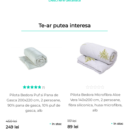
Descriere detaliată
Te-ar putea interesa
(1)
Evaluat la
Pilota Bedora Microfibra Aloe
Pilota Bedora Puf si Pana de
5.00
din
Vera 140x200 cm, 2 persoane,
Gasca 200x220 cm, 2 persoane,
5 pe baza
fibra siliconica, husa microfibra,
90% pana de gasca, 10% puf de
unei
singure
alb
gasca, alb
evaluări
117 lei
450 lei
In stoc
In stoc
89 lei
249 lei