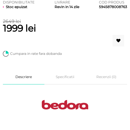
DISPONIBILITATE
LIVRARE
COD PRODUS
Stoc epuizat
Revin in 14 zile
5945878008763
2649 lei
1999 lei
Cumpara in rate fara dobanda
Descriere
Specificatii
Recenzii (0)