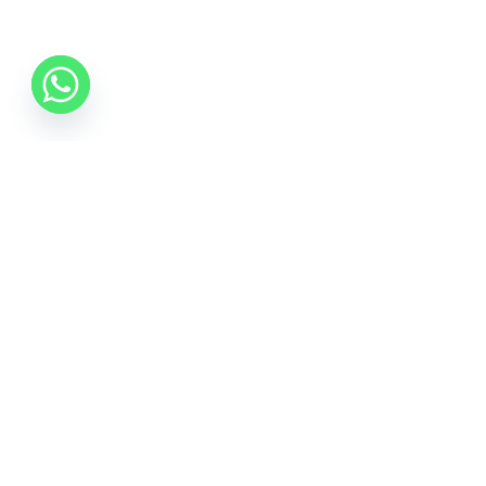
0742 088 131
info@mobonline.ro
Inscrie-te la Newsletter
Introduceti adresa dvs. de email pentru a primi stiri
despre ofertele promotionale