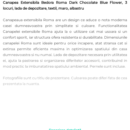
Canapea Extensibila Bedora Roma Dark Chocolate Blue Flower, 3
locuri, lada de depozitare, textil, maro, albastru
Canapeaua extensibila Roma are un design ce aduce o nota moderna
casei dumneavoastra prin simplitate si culoare. Functionalitatea
Canapelei extensibile Roma ajuta la o utilizare cat mai usoara si un
confort sporit, iar structura ofera rezistenta si durabilitate. Dimensiunile
canapelei Roma sunt ideale pentru orice incapere, atat stransa cat si
extinsa permite eficienta maxima in optimizarea spatiului din casa
dumneavoastra si nu numai. Lada de depozitare necesara prin utilitatea
ei, ajuta la pastrarea si organizarea diferitelor accesorii, contribuind in
mod practic la imbunatatirea spatiului ambiental. Pernele sunt incluse.
Fotografiile sunt cu titlu de prezentare. Culoarea poate diferi fata de cea
prezentata la nuanta.