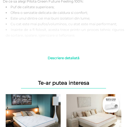
De ce sa alegi Pilota Green Future Feeling 100%:
Puf de calitate superioara;
Ofera o senzatie delicata de caldura si confort;
Este unul dintre cei mai buni izolatori din lume;
Cu cat este mai pufos/voluminos, cu atat este mai performant;
Inainte de a fi folosit, acesta trece printr-un proces tehnic riguros
de sortare, spalare, igienizare si teflonare;
Beneficiile pufului de gasca:
Puful nu incalzeste, ci mentine temperatura corpului constanta;
Puful de gasca isi mentine elasticitatea un timp mai indelungat
Descriere detaliată
decat fibrele sintetice daca este utilizat corespunzator;
Usor, calduros, pufos;
Se aeriseste foarte bine.
Te-ar putea interesa
Instructiuni de folosire:
Se recomanda a fi spalata inainte de prima utilizare pentru o igiena
corecta.
Se spala la 30 grade, se curata chimic. A nu se folosi inalbitor. A nu
se calca si a nu se usuca la uscator, se usuca intins.
Se recomanda utilizarea produselor intotdeauna impreuna cu
husa de acoperire.
Se recomanda spalarea husei de acoperire saptamanal.