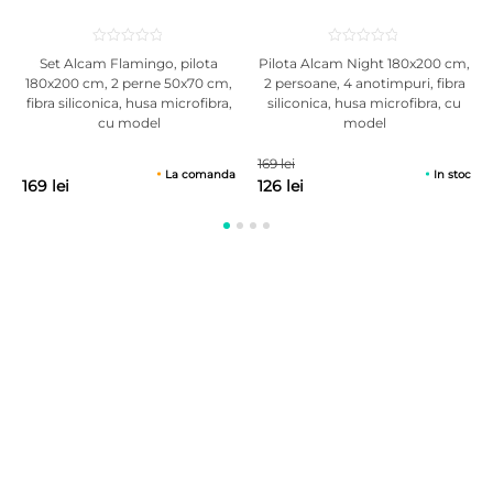
Set Alcam Flamingo, pilota
Pilota Alcam Night 180x200 cm,
180x200 cm, 2 perne 50x70 cm,
2 persoane, 4 anotimpuri, fibra
fibra siliconica, husa microfibra,
siliconica, husa microfibra, cu
cu model
model
169 lei
La comanda
In stoc
169 lei
126 lei