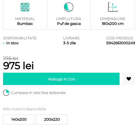
MATERIAL
UMPLUTURA
DIMENSIUNE
Bumbac
Puf de gasca
180x200 cm
DISPONIBILITATE
LIVRARE
COD PRODUS
In stoc
3-5 zile
5942661000249
1115 lei
975 lei
Adauga in Cos
Cumpara in rate fara dobanda
Alte marimi disponibile
140x200
200x220