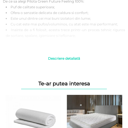
De ce sa alegi Pilota Green Future Feeling 100%:
Puf de calitate superioara;
Ofera o senzatie delicata de caldura si confort;
Este unul dintre cei mai buni izolatori din lume;
Cu cat este mai pufos/voluminos, cu atat este mai performant;
Inainte de a fi folosit, acesta trece printr-un proces tehnic riguros
de sortare, spalare, igienizare si teflonare;
Beneficiile pufului de gasca:
Puful nu incalzeste, ci mentine temperatura corpului constanta;
Puful de gasca isi mentine elasticitatea un timp mai indelungat
Descriere detaliată
decat fibrele sintetice daca este utilizat corespunzator;
Usor, calduros, pufos;
Se aeriseste foarte bine.
Te-ar putea interesa
Instructiuni de folosire:
Se recomanda a fi spalata inainte de prima utilizare pentru o igiena
corecta.
Se spala la 30 grade, se curata chimic. A nu se folosi inalbitor. A nu
se calca si a nu se usuca la uscator, se usuca intins.
Se recomanda utilizarea produselor intotdeauna impreuna cu
husa de acoperire.
Se recomanda spalarea husei de acoperire saptamanal.