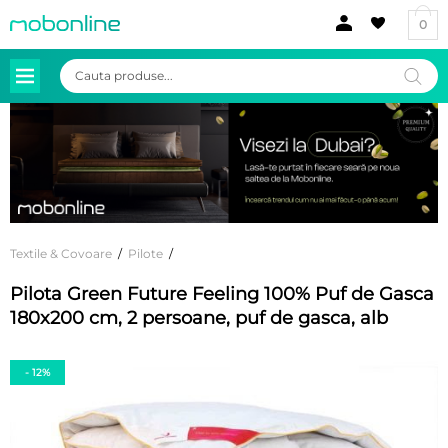
0
Products
search
Textile & Covoare
/
Pilote
/
Pilota Green Future Feeling 100% Puf de Gasca
180x200 cm, 2 persoane, puf de gasca, alb
- 12%