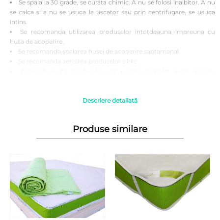
Se spala la 30 grade, se curata chimic. A nu se folosi inalbitor. A nu
se calca si a nu se usuca la uscator sau prin centrifugare, se usuca
intins.
Se recomanda utilizarea produselor intotdeauna impreuna cu
husa de acoperire.
Se recomanda spalarea husei de acoperire saptamanal.
Se recomanda aerisirea produselor zilnic.
Asigurati-va ca produsele sunt uscate complet dupa spalare,
inainte de a le folosi.
Atentie! Fotografiile produselor prezentate au caracter informativ,
Descriere detaliată
culoarea poate diferi la nuanta fata de produsul vazut pe monitor,
ecranul telefonului.
Produse similare