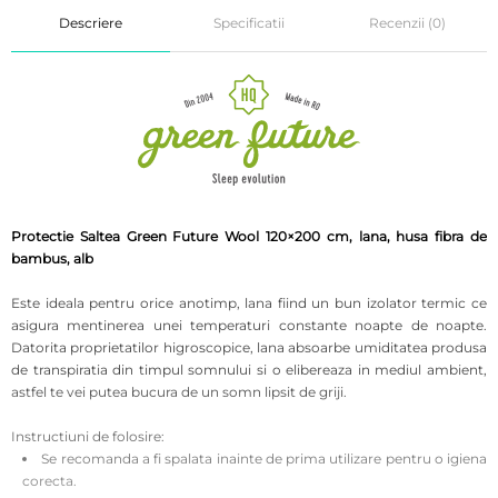
Descriere
Specificatii
Recenzii (0)
Protectie Saltea Green Future Wool 120×200 cm, lana, husa fibra de
bambus, alb
Este ideala pentru orice anotimp, lana fiind un bun izolator termic ce
asigura mentinerea unei temperaturi constante noapte de noapte.
Datorita proprietatilor higroscopice, lana absoarbe umiditatea produsa
de transpiratia din timpul somnului si o elibereaza in mediul ambient,
astfel te vei putea bucura de un somn lipsit de griji.
Instructiuni de folosire:
Se recomanda a fi spalata inainte de prima utilizare pentru o igiena
corecta.