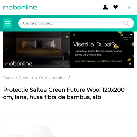
0
Products
search
Textile & Covoare
/
Protectii saltea
/
Protectie Saltea Green Future Wool 120x200
cm, lana, husa fibra de bambus, alb