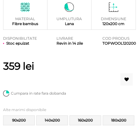
MATERIAL
UMPLUTURA
DIMENSIUNE
Fibre bambus
Lana
120x200 cm
DISPONIBILITATE
LIVRARE
COD PRODUS
Stoc epuizat
Revin in 14 zile
TOPWOOL120200
359
lei
Cumpara in rate fara dobanda
Alte marimi disponibile
90x200
140x200
160x200
180x200