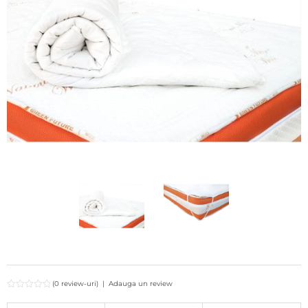
(0 review-uri)
|
Adauga un review