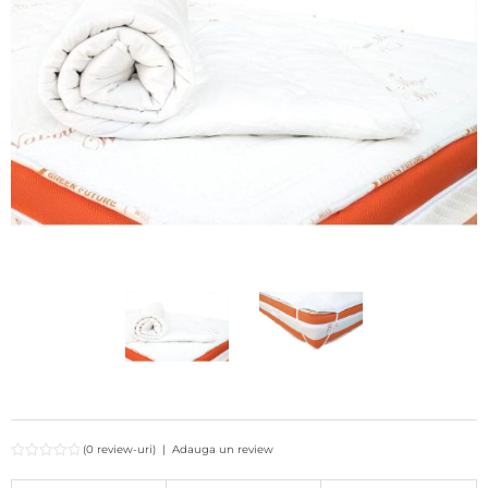
(0 review-uri)
|
Adauga un review