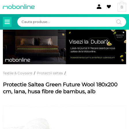
0
Products
search
Textile & Covoare
/
Protectii saltea
/
Protectie Saltea Green Future Wool 180x200
cm, lana, husa fibre de bambus, alb