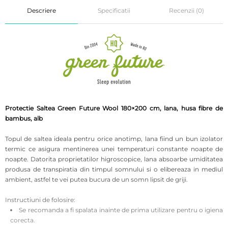
Descriere
Specificatii
Recenzii (0)
Protectie Saltea Green Future Wool 180×200 cm, lana, husa fibre de
bambus, alb
Topul de saltea ideala pentru orice anotimp, lana fiind un bun izolator
termic ce asigura mentinerea unei temperaturi constante noapte de
noapte. Datorita proprietatilor higroscopice, lana absoarbe umiditatea
produsa de transpiratia din timpul somnului si o elibereaza in mediul
ambient, astfel te vei putea bucura de un somn lipsit de griji.
Instructiuni de folosire:
Se recomanda a fi spalata inainte de prima utilizare pentru o igiena
corecta.