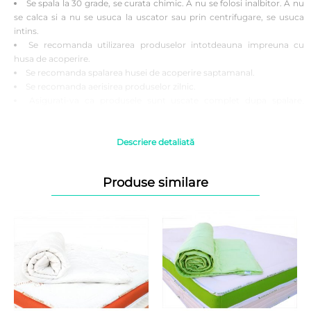
Se spala la 30 grade, se curata chimic. A nu se folosi inalbitor. A nu
se calca si a nu se usuca la uscator sau prin centrifugare, se usuca
intins.
Se recomanda utilizarea produselor intotdeauna impreuna cu
husa de acoperire.
Se recomanda spalarea husei de acoperire saptamanal.
Se recomanda aerisirea produselor zilnic.
Asigurati-va ca produsele sunt uscate complet dupa spalare,
inainte de a le folosi.
Atentie! Fotografiile produselor prezentate au caracter informativ,
Descriere detaliată
culoarea poate diferi la nuanta fata de produsul vazut pe monitor,
ecranul telefonului.
Produse similare