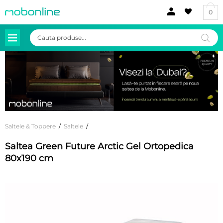
0
Products
search
Saltele & Toppere
/
Saltele
/
Saltea Green Future Arctic Gel Ortopedica
80x190 cm