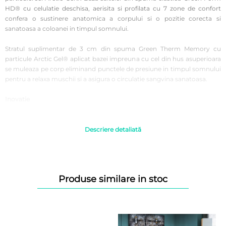
HD® cu celulatie deschisa, aerisita si profilata cu 7 zone de confort
confera o sustinere anatomica a corpului si o pozitie corecta si
sanatoasa a coloanei in timpul somnului.
Stratul suplimentar de 3 cm din spuma Green Therm Memory cu
particule Arctic Gel® aplicat bazei impreuna cu cel din hus asuperioara
se muleaza pe corp eliminand punctele de presiune in timpul somnului
pentru a relaxa muschii si a asigura o circulatie sangvina sanatoasa.
Inovatie
Particulele din gel rece prezente in stratul de confort cu memorie ajuta
la diminuarea temperaturii excesive pentru un confort termic optim in
timpul somnului. 7 zone de confort au fost create special pentru o
Descriere detaliată
pozitieanatomica a corpului in timpul utilizari isaltelei. Profilarea bazei
din spuma Green Form HD permite unsuport diferit al partilor corpului
in functie de presiunea exercitata de acestea pe suprafata saltelei
pentru a asigura o aliniere corecta si sanatoasa a vertebrelor coloanei.
Produse similare in stoc
Mentinerea unui mediu uscat previne aparitia microbilor si
mucegaiurilor, principalii factori in aparitia alergiilor. De aceea husa
saltelei este prevazuta cu o mesa 3D pentru o aerisire corespunzatoare.
In plus, profilarea stratului de suport aduce pe langa beneficiile celor 7